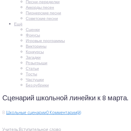
Песни-переделки
Аккорды песен
Пионерские песни
Советские песни
Ещё
Сценки
Фокусы
Игровые программы
Викторины
Конкурсы
Загадки
Розыгрыши
Статьи
Тосты
Частушки
Без рубрики
Сценарий школьной линейки к 8 марта.
В
Школьные сценарии
0 Комментарии(й)
Учитель:Вступительное слово