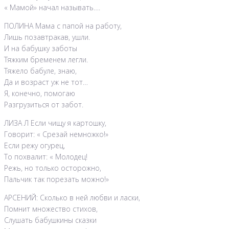
« Мамой» начал называть….
ПОЛИНА Мама с папой на работу,
Лишь позавтракав, ушли.
И на бабушку заботы
Тяжким бременем легли.
Тяжело бабуле, знаю,
Да и возраст уж не тот…
Я, конечно, помогаю
Разгрузиться от забот.
ЛИЗА Л Если чищу я картошку,
Говорит: « Срезай немножко!»
Если режу огурец,
То похвалит: « Молодец!
Режь, но только осторожно,
Пальчик так порезать можно!»
АРСЕНИЙ: Сколько в ней любви и ласки,
Помнит множество стихов,
Слушать бабушкины сказки