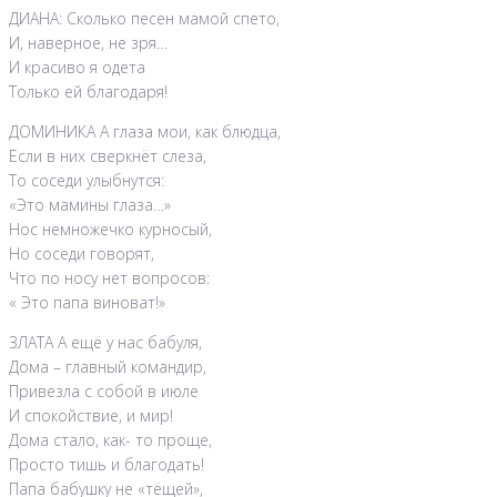
ДИАНА: Сколько песен мамой спето,
И, наверное, не зря…
И красиво я одета
Только ей благодаря!
ДОМИНИКА А глаза мои, как блюдца,
Если в них сверкнёт слеза,
То соседи улыбнутся:
«Это мамины глаза…»
Нос немножечко курносый,
Но соседи говорят,
Что по носу нет вопросов:
« Это папа виноват!»
ЗЛАТА А ещё у нас бабуля,
Дома – главный командир,
Привезла с собой в июле
И спокойствие, и мир!
Дома стало, как- то проще,
Просто тишь и благодать!
Папа бабушку не «тёщей»,