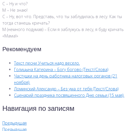
С – Ну и что?
М – Не знаю!
С – Ну, вот что. Представь, что ты заблудилась в лесу. Как ты
тогда станешь кричать?
М (немного подумав) – Если я заблужусь в лесу, я буду кричать
«Мама!»
Рекомендуем
Текст песни Учиться надо весело.
Голицына Катерина – Богу богово (Текст/Слова)
Частушки на день работника налоговых органов (21
ноября).
Ломинский Александр – Без ума от тебя (Текст/Слова)
Сценарий праздника посвященного Дню семьи (15 мая).
Навигация по записям
Предыдущая
Предыдущая