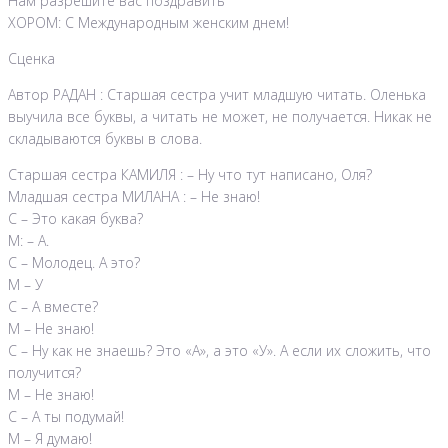
Нам разрешите вас поздравить
ХОРОМ: С Международным женским днем!
Сценка
Автор РАДАН : Старшая сестра учит младшую читать. Оленька
выучила все буквы, а читать не может, не получается. Никак не
складываются буквы в слова.
Старшая сестра КАМИЛЯ : – Ну что тут написано, Оля?
Младшая сестра МИЛАНА : – Не знаю!
С – Это какая буква?
М: – А.
С – Молодец. А это?
М – У
С – А вместе?
М – Не знаю!
С – Ну как не знаешь? Это «А», а это «У». А если их сложить, что
получится?
М – Не знаю!
С – А ты подумай!
М – Я думаю!