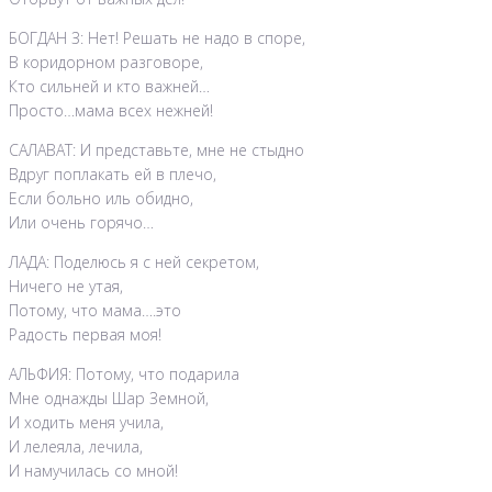
БОГДАН З: Нет! Решать не надо в споре,
В коридорном разговоре,
Кто сильней и кто важней…
Просто…мама всех нежней!
САЛАВАТ: И представьте, мне не стыдно
Вдруг поплакать ей в плечо,
Если больно иль обидно,
Или очень горячо…
ЛАДА: Поделюсь я с ней секретом,
Ничего не утая,
Потому, что мама….это
Радость первая моя!
АЛЬФИЯ: Потому, что подарила
Мне однажды Шар Земной,
И ходить меня учила,
И лелеяла, лечила,
И намучилась со мной!