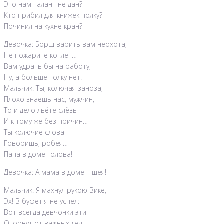
Это нам талант не дан?
Кто прибил для книжек полку?
Починил на кухне кран?
Девочка: Борщ варить вам неохота,
Не пожарите котлет…
Вам удрать бы на работу,
Ну, а больше толку нет.
Мальчик: Ты, колючая заноза,
Плохо знаешь нас, мужчин,
То и дело льёте слёзы
И к тому же без причин…
Ты колючие слова
Говоришь, робея…
Папа в доме голова!
Девочка: А мама в доме – шея!
Мальчик: Я махнул рукою Вике,
Эх! В буфет я не успел:
Вот всегда девчонки эти
Оторвут от важных дел!