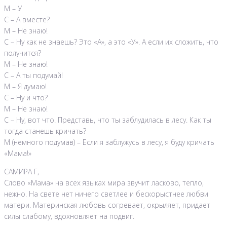
М – У
С – А вместе?
М – Не знаю!
С – Ну как не знаешь? Это «А», а это «У». А если их сложить, что
получится?
М – Не знаю!
С – А ты подумай!
М – Я думаю!
С – Ну и что?
М – Не знаю!
С – Ну, вот что. Представь, что ты заблудилась в лесу. Как ты
тогда станешь кричать?
М (немного подумав) – Если я заблужусь в лесу, я буду кричать
«Мама!»
САМИРА Г,
Слово «Мама» на всех языках мира звучит ласково, тепло,
нежно. На свете нет ничего светлее и бескорыстнее любви
матери. Материнская любовь согревает, окрыляет, придает
силы слабому, вдохновляет на подвиг.