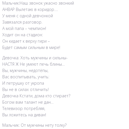
Мальчик:Наш звонок ужасно звонкий
АНВАР Вылетаю в коридор….
У меня с одной девчонкой
Завязался разговор.
А мой папа – чемпион!
Ходит он на стадион:
Он кидает к верху гири –
Будет самым сильным в мире!
Девочка: Хоть мужчины и сильны-
НАСТЯ Ж Не умеют печь блины…
Вы, мужчины, недотёпы,
Вас воспитывать, учить:
И петрушку от укропа
Вы не в силах отличить!
Девочка Кстати, дома кто стирает?
Богом вам талант не дан…
Телевизор потребляя,
Вы ложитесь на диван!
Мальчик: От мужчины нету толку?