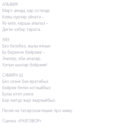
АЛЬФИЯ
Март аенда, кар остендэ
Кояш нурлар уйната –
Яз килэ, каршы алыгыз –
Дигэн хэбэр тарата.
АЯЗ
Без белэбез, жылы язнын
Бy беренче бэйрэме –
Энилер, эби-апалар,
Хатын кызлар бэйрэме!
САМИРА Ш
Без сезне бик яратабыз
Бэйрэм белэн котлыйбыз
Булэк итеп узенэ
Бер матур жыр жырлыйбыз.
Песня на татарском языке про маму.
Сценка: «РАЗГОВОР»