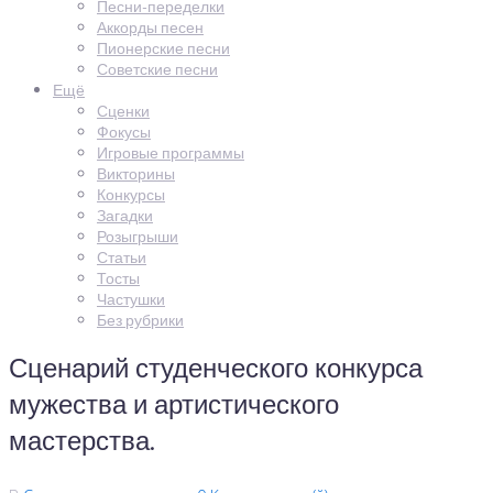
Песни-переделки
Аккорды песен
Пионерские песни
Советские песни
Ещё
Сценки
Фокусы
Игровые программы
Викторины
Конкурсы
Загадки
Розыгрыши
Статьи
Тосты
Частушки
Без рубрики
Сценарий студенческого конкурса
мужества и артистического
мастерства.