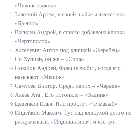
«Чижик-пыжик»
Залеский Артем, в своей шайке известен как
«Бревно»
Василец Андрей, в списке добавлена кличка
«Чертополох»
Хасеневич Антон под кличкой «Жеребец»
Со Хунцай, он же – «Соха»
Повшок Андрей, больше любит, когда его
называют «Мешок»
Самусев Виктор. Среди своих – «Червяк»
Акеев Ата . Его погоняло – «Задник»
Цевенков Илья. Или просто : «Чумазый»
Индейкин Максим. Тут над кликухой долго не
раздумывали. «Индюшатина», и все тут.