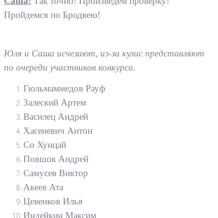
Саша:
Так точно! Произведем проверку!
Пройдемся по Бродвею!
Юля и Саша исчезают, из-за кулис представляют
по очереди участников конкурса.
Гюльмаммедов Рауф
Залеский Артем
Василец Андрей
Хасеневич Антон
Со Хунцай
Повшок Андрей
Самусев Виктор
Акеев Ата
Цевенков Илья
Индейкин Максим