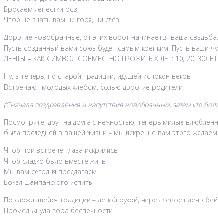
Бросаем лепестки роз,
Чтоб не знать вам ни горя, ни слёз.
Дорогие новобрачные, от этих ворот начинается ваша свадьба.
Пусть созданный вами союз будет самым крепким. Пусть ваши чу
ЛЕНТЫ – КАК СИМВОЛ СОВМЕСТНО ПРОЖИТЫХ ЛЕТ: 10, 20, 30Л
Ну, а теперь, по старой традиции, идущей испокон веков
Встречают молодых хлебом, солью дорогие родители!
(Сначала поздравления и напутствия новобрачным, затем кто боль
Посмотрите, друг на друга с нежностью, теперь милые влюбленны
была последней в вашей жизни – мы искренне вам этого желаем
Чтоб при встрече глаза искрились
Чтоб сладко было вместе жить
Мы вам сегодня предлагаем
Бокал шампанского испить
По сложившейся традиции – левой рукой, через левое плечо бей
Промелькнула пора беспечности