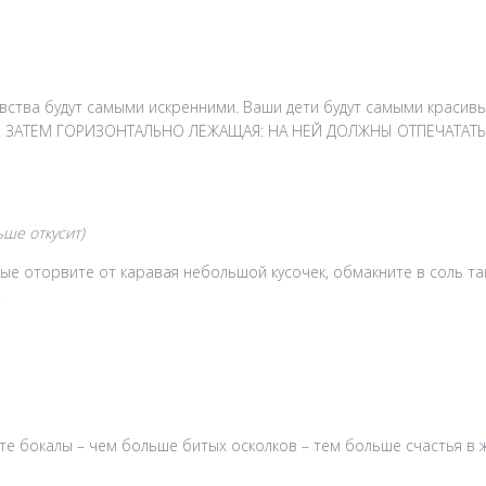
вства будут самыми искренними. Ваши дети будут самыми красивы
ЕТ. ЗАТЕМ ГОРИЗОНТАЛЬНО ЛЕЖАЩАЯ: НА НЕЙ ДОЛЖНЫ ОТПЕЧАТАТ
ше откусит)
е оторвите от каравая небольшой кусочек, обмакните в соль так 
.
те бокалы – чем больше битых осколков – тем больше счастья в ж