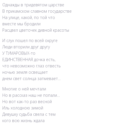
Однажды в тридевятом царстве
В прикамском славном государстве
На улице, какой, по той что
вместе мы бродили
Расцвел цветочек дивной красоты
И слух пошел по всей округе
Люди вторили друг другу
У ТУМАРОВЫХ-то
ЕДИНСТВЕННАЯ дочка есть,
что невозможно глаз отвесть
ночью земля освещает
днем свет солнца затмевает…
Многие о ней мечтали
Но в рассказ наш не попали…
Но вот как-то раз весной
Иль холодною зимой
Девушку судьба свела с тем
кого всю жизнь ждала