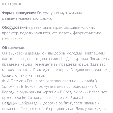
в конкурсах.
Форма проведения:
Литературно-музыкальная
развлекательная программа.
Оборудование:
презентация, экран, звуковые колонки,
проектор, поделки учащихся, стенгазеты, флористические
композиции.
Объявление:
Ой, вы, красны девицы, ой, вы, добры молодцы, Приглашаем
вас всех праздновать день великий – День урожая! Погуляем на
празднике нашем, Не найдете вы праздника краше. Ждет вас
множество затей. Приходите поскорей! От души повеселиться ,
Сладкого чайку напиться!
Ф. И. Тютчев « Есть в осени первоначальной …» слайд 3
(исполняет В. Бохон под музыкальное сопровождение А.П.
Бородина Музыкальная картина « В Средней Азии» Исполняет
оркестр Би-Би-Си под управлением Д.Саймона.)
Ведущий:
Добрый день, дорогие ребятки, гости званые и
желанные. Сегодня особый праздник у нас: День урожая, день