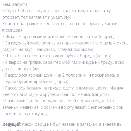
нем. (капуста)
• Сидит баба на грядках – вся в заплатках, кто заплатку
оторвет, тот заплачет и уйдет. (лук)
• Растет на грядке зеленая ветка, а на ней – красные детки.
(помидор)
• Лежит Егор под межой, накрыт зеленой фатой. (огурец)
• За кудрявый хохолок лису из норки поволок. На ощупь – очень
гладкая, на вкус – как сахар, сладкая. (морковь)
• Что это за голова, что только зубы и борода (чеснок)
• Я вырос на грядке, характер мой гадкий: куда ни приду , всех
до слез доведу. (лук)
• Раскололся тесный домик на 2 половинки, и посыпались в
ладони бусинки-дробинки. (горох)
• Расселась барыня на грядке, одета в шумные шелка, Мы для
нее готовим кадки и крупной соли полмешка. (капуста)
• Развалились в беспорядке на своей перине-грядке Сто
зеленых медвежат, с сосками во рту лежат, Беспрерывно сок
сосут и растут. (огурцы)
Ведущий:
Какой овощ не был назван в загадках, а знаете вы
его с самого раннего детства? (репка).