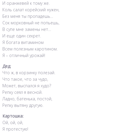
И оранжевей к тому же.
Коль салат корейский нужен,
Без меня ты пропадешь…
Сок морковный не попьешь,
В супе мне замены нет…
И еще один секрет.
Я богата витамином
Всем полезным каротином.
Я – отличный урожай!
Дед:
Что ж, в корзинку полезай.
Что такое, что за чудо,
Может, выспался я худо?
Репку сеял я весной.
Ладно, батенька, постой,
Репку вытяну другую.
Картошка:
Ой, ой, ой,
Я протестую!