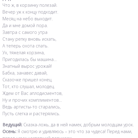
Что ж, в корзинку полезай.
Вечер уж к концу подходит.
Месяц на небо выходит.
Да и мне домой пора.
Завтра с самого утра
Стану репку вновь искать,
А теперь охота спать.
Ух, тяжелая корзина,
Пригодилась бы машина…
Знатный вырос урожай!
Бабка, занавес давай,
Сказочке пришел конец.
Тот, кто слушал, молодец.
Ждем от Вас аплодисментов,
Ну и прочих комплиментов…
Ведь артисты-то старались,
Пусть слегка и растерялись.
Ведущий:
Сказка-ложь, да в ней намек, добрым молодцам урок.
Осень:
Я смотрю и удивляюсь – это что за чудеса! Перед нами,