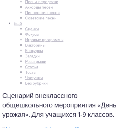
Песни-переделки
Аккорды песен
Пионерские песни
Советские песни
Ещё
Сценки
Фокусы
Игровые программы
Викторины
Конкурсы
Загадки
Розыгрыши
Статьи
Тосты
Частушки
Без рубрики
Сценарий внеклассного
общешкольного мероприятия «День
урожая». Для учащихся 1-9 классов.