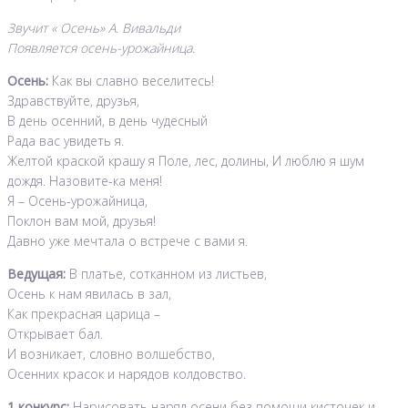
Звучит « Осень» А. Вивальди
Появляется осень-урожайница.
Осень:
Как вы славно веселитесь!
Здравствуйте, друзья,
В день осенний, в день чудесный
Рада вас увидеть я.
Желтой краской крашу я Поле, лес, долины, И люблю я шум
дождя. Назовите-ка меня!
Я – Осень-урожайница,
Поклон вам мой, друзья!
Давно уже мечтала о встрече с вами я.
Ведущая:
В платье, сотканном из листьев,
Осень к нам явилась в зал,
Как прекрасная царица –
Открывает бал.
И возникает, словно волшебство,
Осенних красок и нарядов колдовство.
1 конкурс:
Нарисовать наряд осени без помощи кисточек и