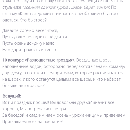
ходят по залу и по сигналу снимают с себя вещи оставляют на
стульчике
(осенняя одежда: куртка , шарф, берет, зонтик
) По
сигналу «Кажется, дождик начинается» необходимо быстро
одеться. Кто быстрее?
Давайте срочно веселиться,
Пусть долго праздник ещё длится.
Пусть осень дождику назло
Нам дарит радость и тепло.
10 конкурс «Разноцветные гроздья».
Воздушные шары,
наполненные водой, осторожно передаются членами команды
друг другу, а потом и всем зрителям, которые расписываются
на шарах. У кого останутся целыми все шары, и кто наберет
больше автографов?
Ведущий:
Вот и праздник прошел! Вы довольны друзья? Значит все
хорошо, Мы встречались не зря.
За беседой и сладким чаем осень – урожайницу мы привечаем!
Приглашаем всех на чаепитие!