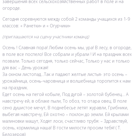
завершения всех сельскохозяйственных работ в поле и на
огороде.
Сегодня соревнуются между собой 2 команды учащихся из 1-9
классов: « Ранетки» и « Огурчики»
(приглашаются на сцену участники команд)
Осень ! Славная пора! Любим осень мы, ура! В лесу, в огороде,
в поле все поспело! Все собрали и убрали ! И на праздник всех
позвали. Только сегодня, только сейчас, Только у нас и только
для вас – День урожая!
За окном листопад…Так и падают желтые листья- это осень –
урожайница, осень-чаровница и волшебница торопится к нам
на праздник.
Едет осень на пегой кобыле, Под дугой – золотой бубенец… А
навстречу ей, в облаке пыли, То обоз, то отара овец. В поле
сено душистое мечут, В поднебесье летят журавли, Грибники,
выбегая навстречу, Ей охотно – поклон до земли. Ей крылами
малиновки машут, Ходят лоси, счастливо трубя: – Здравствуй,
осень, кормилица наша! В гости милости просим тебя! ( Т.
Белозеров)