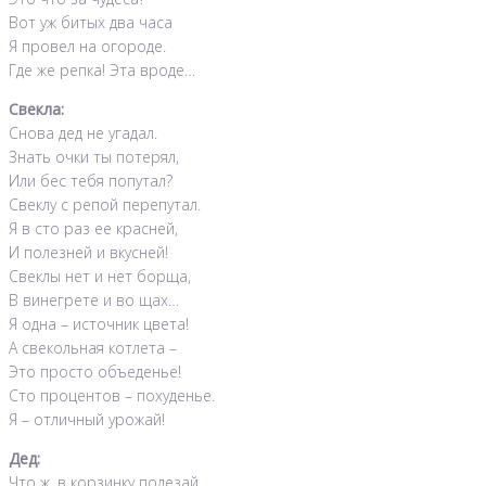
Вот уж битых два часа
Я провел на огороде.
Где же репка! Эта вроде…
Свекла:
Снова дед не угадал.
Знать очки ты потерял,
Или бес тебя попутал?
Свеклу с репой перепутал.
Я в сто раз ее красней,
И полезней и вкусней!
Свеклы нет и нет борща,
В винегрете и во щах…
Я одна – источник цвета!
А свекольная котлета –
Это просто объеденье!
Сто процентов – похуденье.
Я – отличный урожай!
Дед:
Что ж, в корзинку полезай.