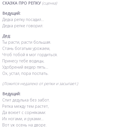
СКАЗКА ПРО РЕПКУ
(сценка)
Ведущий:
Дедка репку посадил…
Дедка репке говорил:
Дед:
Ты расти, расти большая.
Стань богатым урожаем,
Чтоб тобой я мог гордиться.
Принесу тебе водицы,
Удобрений ведер пять…
Ох, устал, пора поспать.
(Ложится недалеко от репки и засыпает.)
Ведущий:
Спит дедулька без забот.
Репка между тем растет,
Да воюет с сорняками:
Их ногами, и руками…
Вот уж осень на дворе.