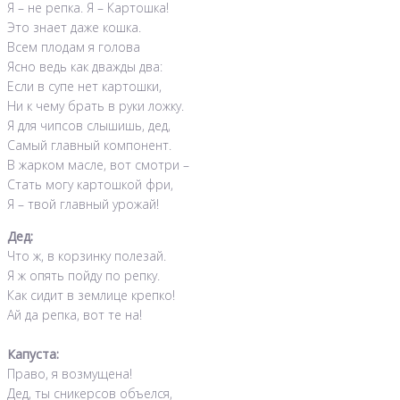
Я – не репка. Я – Картошка!
Это знает даже кошка.
Всем плодам я голова
Ясно ведь как дважды два:
Если в супе нет картошки,
Ни к чему брать в руки ложку.
Я для чипсов слышишь, дед,
Самый главный компонент.
В жарком масле, вот смотри –
Стать могу картошкой фри,
Я – твой главный урожай!
Дед:
Что ж, в корзинку полезай.
Я ж опять пойду по репку.
Как сидит в землице крепко!
Ай да репка, вот те на!
Капуста:
Право, я возмущена!
Дед, ты сникерсов объелся,