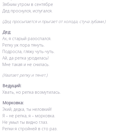
Зябким утром в сентябре
Дед проснулся, испугался.
(Дед просыпается и прыгает от холода, стуча зубами.)
Дед:
Ах, я старый разоспался.
Репку уж пора тянуть.
Подросла, гляжу чуть-чуть.
Ай, да репка уродилась!
Мне такая и не снилась.
(Хватает репку и тянет.)
Ведущий:
Хвать, но репка возмутилась.
Морковка:
Экий, дедка, ты неловкий!
Я – не репка, я – морковка.
Не умыл ты видно глаз.
Репки я стройней в сто раз.