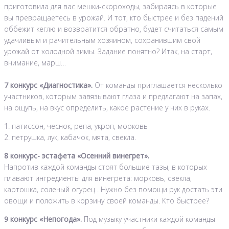
приготовила для вас мешки-скороходы, забираясь в которые
вы превращаетесь в урожай. И тот, кто быстрее и без падений
оббежит кеглю и возвратится обратно, будет считаться самым
удачливым и рачительным хозяином, сохранившим свой
урожай от холодной зимы. Задание понятно? Итак, на старт,
внимание, марш…
7 конкурс «Диагностика».
От команды приглашается несколько
участников, которым завязывают глаза и предлагают на запах,
на ощупь, на вкус определить, какое растение у них в руках.
1. патиссон, чеснок, репа, укроп, морковь
2. петрушка, лук, кабачок, мята, свекла.
8 конкурс- эстафета «Осенний винегрет».
Напротив каждой команды стоят большие тазы, в которых
плавают ингредиенты для винегрета: морковь, свекла,
картошка, соленый огурец . Нужно без помощи рук достать эти
овощи и положить в корзину своей команды. Кто быстрее?
9 конкурс «Непогода».
Под музыку участники каждой команды