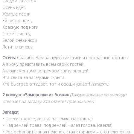
Следом за летом
Осень идет.
Желтые песни
Ей ветер поет,
Красную под ноги
Стелет листву,
Белой снежинкой
Летит в синеву.
Осень:
Спасибо Вам за чудесные стихи и прекрасные картины!
А я хочу представить всем своих гостей.
Аплодисментами встречаем свиту овощей!
Эта свита за загадками скрыта.
Кто быстрее отгадает, тот и овощи узнает!
(загадки).
2 конкурс «Заморочки из бочки»
(Каждая команда по очереди
отвечает на загадку. Кто ответит правильнее?)
Загадки:
• Орехи в земле, листья на земле. (картошка)
• Над землей трава, под землей – алая голова. (свекла)
• Рос ребенок не знал пеленок, стал стариком – сто пеленок на