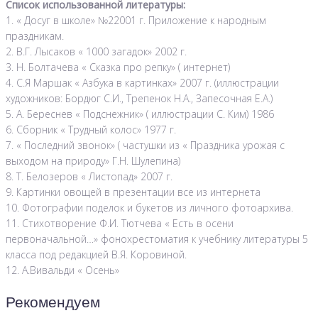
Список использованной литературы:
1. « Досуг в школе» №22001 г. Приложение к народным
праздникам.
2. В.Г. Лысаков « 1000 загадок» 2002 г.
3. Н. Болтачева « Сказка про репку» ( интернет)
4. С.Я Маршак « Азбука в картинках» 2007 г. (иллюстрации
художников: Бордюг С.И., Трепенок Н.А., Запесочная Е.А.)
5. А. Береснев « Подснежник» ( иллюстрации С. Ким) 1986
6. Сборник « Трудный колос» 1977 г.
7. « Последний звонок» ( частушки из « Праздника урожая с
выходом на природу» Г.Н. Шулепина)
8. Т. Белозеров « Листопад» 2007 г.
9. Картинки овощей в презентации все из интернета
10. Фотографии поделок и букетов из личного фотоархива.
11. Стихотворение Ф.И. Тютчева « Есть в осени
первоначальной…» фонохрестоматия к учебнику литературы 5
класса под редакцией В.Я. Коровиной.
12. А.Вивальди « Осень»
Рекомендуем