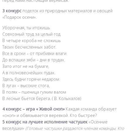
перед нами настоящий вернисаж.
3 конкурс
поделок из природных материалов и овощей
«Подарок осени».
Уборочная, ты итожишь
Совхозный труд за целый год.
В четыре короба не сложишь
Твоих бесчисленных забот.
Все в сроки – от прибивки влаги
До вспашки зяби – дни в трудах.
Зато итог не на бумаге,
А в полновеснейших пудах.
Здесь будни горячи недаром:
В лугах – высокие стога,
В полях – пшеница гулким валом
В лесные бьется берега. ( В. Колыхалов)
4 конкурс – игра « Живой сноп»
Каждая команда образует
«сноп» и обвязывается веревкой. Кто быстрее?
5 конкурс на лучшее исполнение частушек
«Осенние
веселушки»
(Готовые частушки раздаются членам команды. Кто