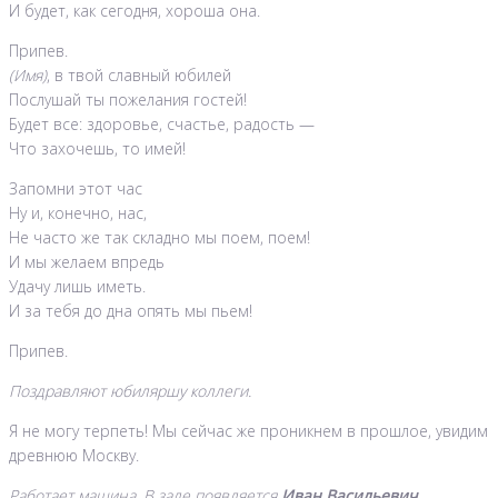
И будет, как сегодня, хороша она.
Припев.
(Имя)
, в твой славный юбилей
Послушай ты пожелания гостей!
Будет все: здоровье, счастье, радость —
Что захочешь, то имей!
Запомни этот час
Ну и, конечно, нас,
Не часто же так складно мы поем, поем!
И мы желаем впредь
Удачу лишь иметь.
И за тебя до дна опять мы пьем!
Припев.
Поздравляют юбиляршу коллеги.
Я не могу терпеть! Мы сейчас же проникнем в прошлое, увидим
древнюю Москву.
Работает машина. В зале появляется
Иван Васильевич.