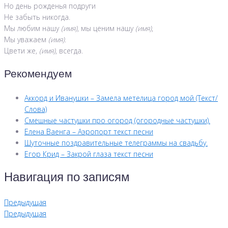
Но день рожденья подруги
Не забыть никогда.
Мы любим нашу
(имя)
, мы ценим нашу
(имя)
,
Мы уважаем
(имя)
.
Цвети же,
(имя)
, всегда.
Рекомендуем
Аккорд и Иванушки – Замела метелица город мой (Текст/
Слова)
Смешные частушки про огород (огородные частушки).
Елена Ваенга – Аэропорт текст песни
Шуточные поздравительные телеграммы на свадьбу.
Егор Крид – Закрой глаза текст песни
Навигация по записям
Предыдущая
Предыдущая