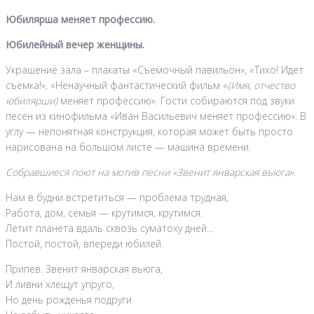
Юбилярша меняет профессию.
Юбилейный вечер женщины.
Украшение зала – плакаты «Съемочный павильон», «Тихо! Идет
съемка!», «Ненаучный фантастический фильм «
(Имя, отчество
юбилярши)
меняет профессию». Гости собираются под звуки
песен из кинофильма «Иван Васильевич меняет профессию». В
углу — непонятная конструкция, которая может быть просто
нарисована на большом листе — машина времени.
Собравшиеся поют на мотив песни «Звенит январская вьюга».
Нам в будни встретиться — проблема трудная,
Работа, дом, семья — крутимся, крутимся.
Летит планета вдаль сквозь суматоху дней…
Постой, постой, впереди юбилей.
Припев. Звенит январская вьюга,
И ливни хлещут упруго,
Но день рожденья подруги