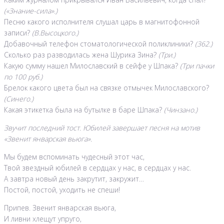
(«Знание-сила».)
Песню какого исполнителя слушал царь в магнитофонной
записи?
(В.Высоцкого.)
Добавочный телефон стоматологической поликлиники?
(362.)
Сколько раз разводилась жена Шурика Зина?
(Три.)
Какую сумму нашел Милославский в сейфе у Шпака?
(Три пачки
по 100 руб.)
Брелок какого цвета был на связке отмычек Милославского?
(Синего.)
Какая этикетка была на бутылке в баре Шпака?
(Чинзано.)
Звучит последний тост. Юбилей завершает песня на мотив
«Звенит январская вьюга».
Мы будем вспоминать чудесный этот час,
Твой звездный юбилей в сердцах у нас, в сердцах у нас.
А завтра новый день закрутит, закружит…
Постой, постой, уходить не спеши!
Припев. Звенит январская вьюга,
И ливни хлещут упруго,