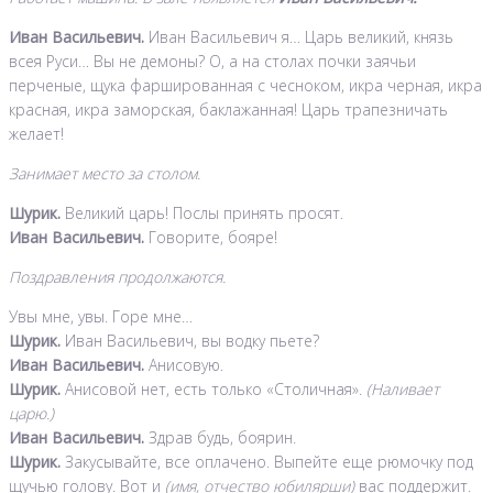
Иван Васильевич.
Иван Васильевич я… Царь великий, князь
всея Руси… Вы не демоны? О, а на столах почки заячьи
перченые, щука фаршированная с чесноком, икра черная, икра
красная, икра заморская, баклажанная! Царь трапезничать
желает!
Занимает место за столом.
Шурик.
Великий царь! Послы принять просят.
Иван Васильевич.
Говорите, бояре!
Поздравления продолжаются.
Увы мне, увы. Горе мне…
Шурик.
Иван Васильевич, вы водку пьете?
Иван Васильевич.
Анисовую.
Шурик.
Анисовой нет, есть только «Столичная».
(Наливает
царю.)
Иван Васильевич.
Здрав будь, боярин.
Шурик.
Закусывайте, все оплачено. Выпейте еще рюмочку под
щучью голову. Вот и
(имя, отчество юбилярши)
вас поддержит.