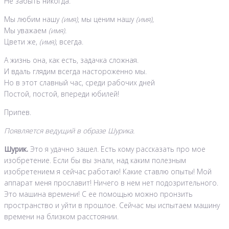
Не забыть никогда.
Мы любим нашу
(имя)
, мы ценим нашу
(имя)
,
Мы уважаем
(имя)
.
Цвети же,
(имя)
, всегда.
А жизнь она, как есть, задачка сложная.
И вдаль глядим всегда настороженно мы.
Но в этот славный час, среди рабочих дней
Постой, постой, впереди юбилей!
Припев.
Появляется ведущий в образе Шурика.
Шурик.
Это я удачно зашел. Есть кому рассказать про мое
изобретение. Если бы вы знали, над каким полезным
изобретением я сейчас работаю! Какие ставлю опыты! Мой
аппарат меня прославит! Ничего в нем нет подозрительного.
Это машина времени! С ее помощью можно пронзить
пространство и уйти в прошлое. Сейчас мы испытаем машину
времени на близком расстоянии.