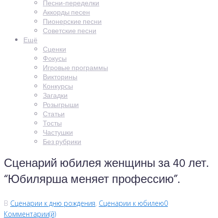
Песни-переделки
Аккорды песен
Пионерские песни
Советские песни
Ещё
Сценки
Фокусы
Игровые программы
Викторины
Конкурсы
Загадки
Розыгрыши
Статьи
Тосты
Частушки
Без рубрики
Сценарий юбилея женщины за 40 лет.
“Юбилярша меняет профессию”.
В
Сценарии к дню рождения
,
Сценарии к юбилею
0
Комментарии(й)