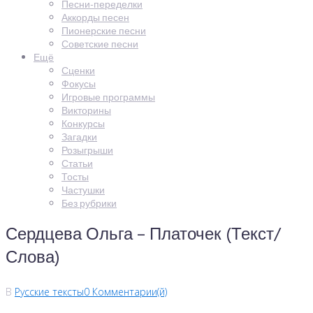
Песни-переделки
Аккорды песен
Пионерские песни
Советские песни
Ещё
Сценки
Фокусы
Игровые программы
Викторины
Конкурсы
Загадки
Розыгрыши
Статьи
Тосты
Частушки
Без рубрики
Сердцева Ольга – Платочек (Текст/
Слова)
В
Русские тексты
0 Комментарии(й)