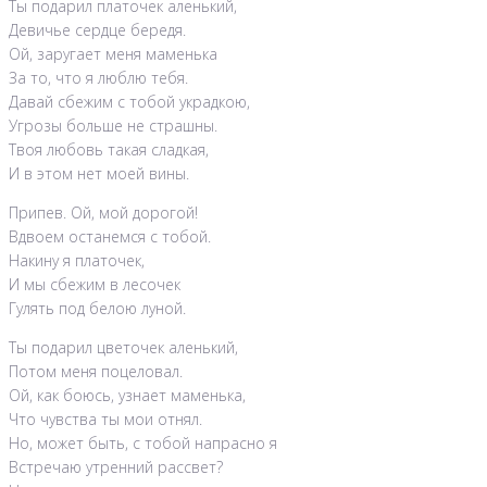
Ты подарил платочек аленький,
Девичье сердце бередя.
Ой, заругает меня маменька
За то, что я люблю тебя.
Давай сбежим с тобой украдкою,
Угрозы больше не страшны.
Твоя любовь такая сладкая,
И в этом нет моей вины.
Припев. Ой, мой дорогой!
Вдвоем останемся с тобой.
Накину я платочек,
И мы сбежим в лесочек
Гулять под белою луной.
Ты подарил цветочек аленький,
Потом меня поцеловал.
Ой, как боюсь, узнает маменька,
Что чувства ты мои отнял.
Но, может быть, с тобой напрасно я
Встречаю утренний рассвет?