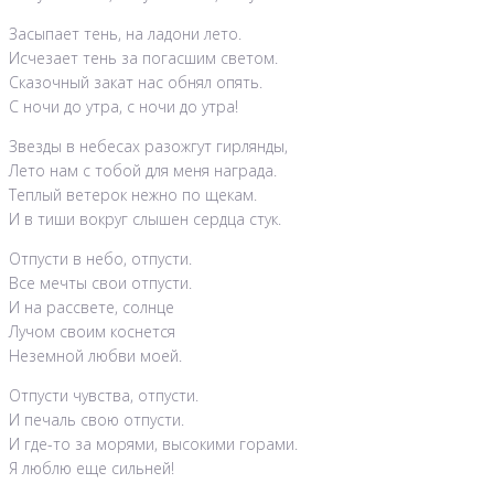
Засыпает тень, на ладони лето.
Исчезает тень за погасшим светом.
Сказочный закат нас обнял опять.
С ночи до утра, с ночи до утра!
Звезды в небесах разожгут гирлянды,
Лето нам с тобой для меня награда.
Теплый ветерок нежно по щекам.
И в тиши вокруг слышен сердца стук.
Отпусти в небо, отпусти.
Все мечты свои отпусти.
И на рассвете, солнце
Лучом своим коснется
Неземной любви моей.
Отпусти чувства, отпусти.
И печаль свою отпусти.
И где-то за морями, высокими горами.
Я люблю еще сильней!