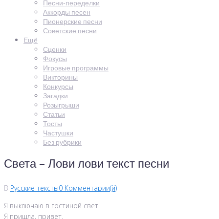
Песни-переделки
Аккорды песен
Пионерские песни
Советские песни
Ещё
Сценки
Фокусы
Игровые программы
Викторины
Конкурсы
Загадки
Розыгрыши
Статьи
Тосты
Частушки
Без рубрики
Света – Лови лови текст песни
В
Русские тексты
0 Комментарии(й)
Я выключаю в гостиной свет.
Я пришла, привет.