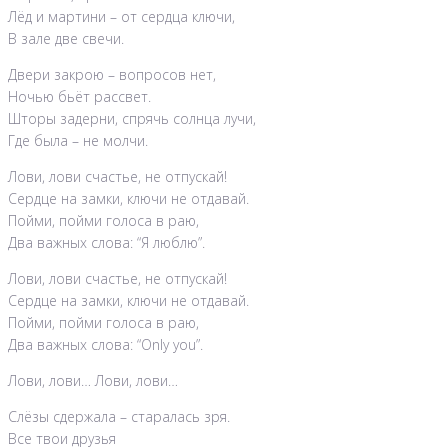
Лёд и мартини – от сердца ключи,
В зале две свечи.
Двери закрою – вопросов нет,
Ночью бьёт рассвет.
Шторы задерни, спрячь солнца лучи,
Где была – не молчи.
Лови, лови счастье, не отпускай!
Сердце на замки, ключи не отдавай.
Пойми, пойми голоса в раю,
Два важных слова: “Я люблю”.
Лови, лови счастье, не отпускай!
Сердце на замки, ключи не отдавай.
Пойми, пойми голоса в раю,
Два важных слова: “Only you”.
Лови, лови… Лови, лови…
Слёзы сдержала – старалась зря.
Все твои друзья