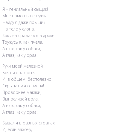
Я – гениальный сыщик!
Мне помощь не нужна!
Найду я даже прыщик
На теле у слона.
Как лев сражаюсь в драке.
Тружусь я, как пчела.
А нюх, как у собаки,
А глаз, как у орла.
Руки моей железной
Бояться как огня!
И, в общем, бесполезно
Скрываться от меня!
Проворнее макаки,
Выносливей вола.
А нюх, как у собаки,
А глаз, как у орла.
Бывал я в разных странах,
И, если захочу,