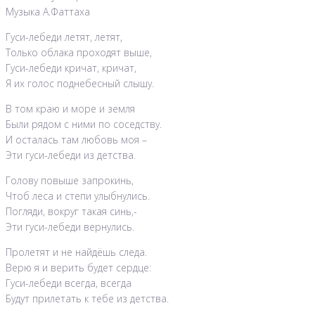
Музыка А.Фаттаха
Гуси-лебеди летят, летят,
Только облака проходят выше,
Гуси-лебеди кричат, кричат,
Я их голос поднебесный слышу.
В том краю и море и земля
Были рядом с ними по соседству.
И осталась там любовь моя –
Эти гуси-лебеди из детства.
Голову повыше запрокинь,
Чтоб леса и степи улыбнулись.
Погляди, вокруг такая синь,-
Эти гуси-лебеди вернулись.
Пролетят и не найдёшь следа.
Верю я и верить будет сердце:
Гуси-лебеди всегда, всегда
Будут прилетать к тебе из детства.