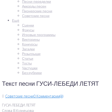
Песни-переделки
Аккорды песен
Пионерские песни
Советские песни
Ещё
Сценки
Фокусы
Игровые программы
Викторины
Конкурсы
Загадки
Розыгрыши
Статьи
Тосты
Частушки
Без рубрики
Текст песни ГУСИ-ЛЕБЕДИ ЛЕТЯТ
В
Советские песни
0 Комментарии(й)
ГУСИ-ЛЕБЕДИ ЛЕТЯТ
Слова В.Кузнецова