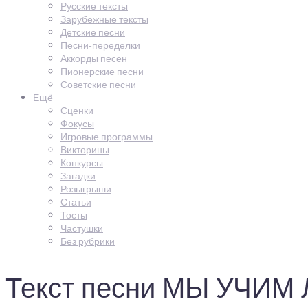
Русские тексты
Зарубежные тексты
Детские песни
Песни-переделки
Аккорды песен
Пионерские песни
Советские песни
Ещё
Сценки
Фокусы
Игровые программы
Викторины
Конкурсы
Загадки
Розыгрыши
Статьи
Тосты
Частушки
Без рубрики
Текст песни МЫ УЧИ