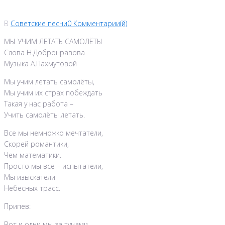
В
Советские песни
0 Комментарии(й)
МЫ УЧИМ ЛЕТАТЬ САМОЛЁТЫ
Слова Н.Добронравова
Музыка А.Пахмутовой
Мы учим летать самолёты,
Мы учим их страх побеждать
Такая у нас работа –
Учить самолёты летать.
Все мы немножко мечтатели,
Скорей романтики,
Чем математики.
Просто мы все – испытатели,
Мы изыскатели
Небесных трасс.
Припев:
Вот и одни мы за тучами…