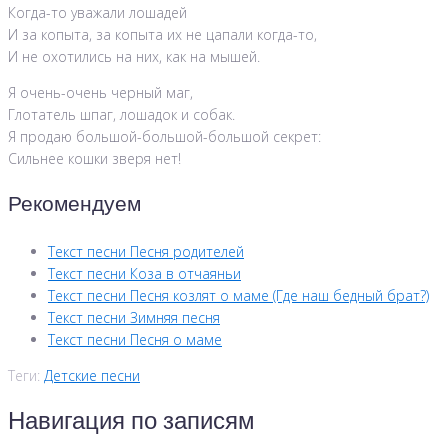
Когда-то уважали лошадей
И за копыта, за копыта их не цапали когда-то,
И не охотились на них, как на мышей.
Я очень-очень черный маг,
Глотатель шпаг, лошадок и собак.
Я продаю большой-большой-большой секрет:
Сильнее кошки зверя нет!
Рекомендуем
Текст песни Песня родителей
Текст песни Коза в отчаяньи
Текст песни Песня козлят о маме (Где наш бедный брат?)
Текст песни Зимняя песня
Текст песни Песня о маме
Теги:
Детские песни
Навигация по записям