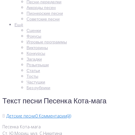
Песни-переделки
Аккорды песен
Пионерские песни
Советские песни
Ещё
Сценки
Фокусы
Игровые программы
Викторины
Конкурсы
Загадки
Розыгрыши
Статьи
Тосты
Частушки
Без рубрики
Текст песни Песенка Кота-мага
В
Детские песни
0 Комментарии(й)
Песенка Кота-мага
Ст. Ю.Мориц, муз. С.Никитина