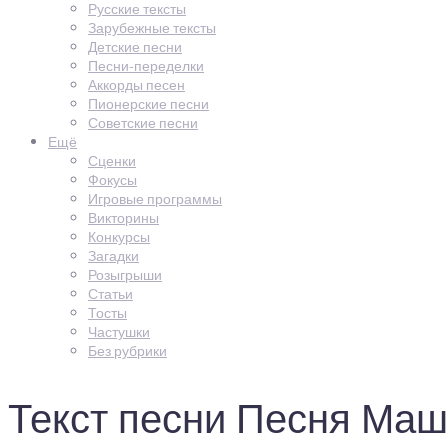
Русские тексты
Зарубежные тексты
Детские песни
Песни-переделки
Аккорды песен
Пионерские песни
Советские песни
Ещё
Сценки
Фокусы
Игровые программы
Викторины
Конкурсы
Загадки
Розыгрыши
Статьи
Тосты
Частушки
Без рубрики
Текст песни Песня Маш