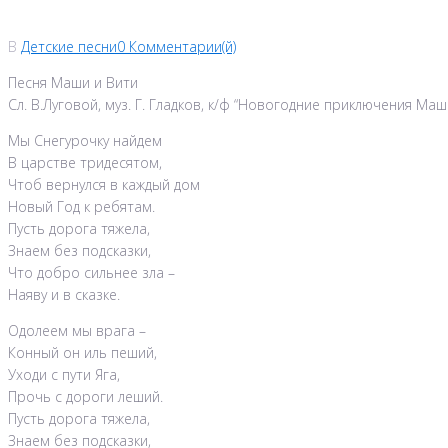
В
Детские песни
0 Комментарии(й)
Песня Маши и Вити
Сл. В.Луговой, муз. Г. Гладков, к/ф “Новогодние приключения Маш
Мы Снегурочку найдем
В царстве тридесятом,
Чтоб вернулся в каждый дом
Новый Год к ребятам.
Пусть дорога тяжела,
Знаем без подсказки,
Что добро сильнее зла –
Наяву и в сказке.
Одолеем мы врага –
Конный он иль пеший,
Уходи с пути Яга,
Прочь с дороги леший.
Пусть дорога тяжела,
Знаем без подсказки,