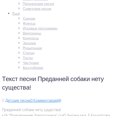
Пионерские песни
Советские песни
Ещё
Сценки
Фокусы
Игровые программы
Викторины
Конкурсы
Загадки
Розыгрыши
Статьи
Тосты
Частушки
Без рубрики
Текст песни Преданней собаки нету
существа!
В
Детские песни
0 Комментарии(й)
Преданней собаки нету существа!
к/ф “Приключения Электроника” сл.Ю.Энтина муз. Е.Крылатова