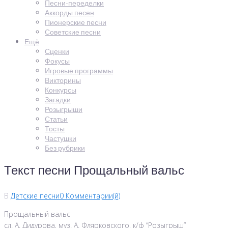
Песни-переделки
Аккорды песен
Пионерские песни
Советские песни
Ещё
Сценки
Фокусы
Игровые программы
Викторины
Конкурсы
Загадки
Розыгрыши
Статьи
Тосты
Частушки
Без рубрики
Текст песни Прощальный вальс
В
Детские песни
0 Комментарии(й)
Прощальный вальс
сл. А. Дидурова, муз. А. Флярковского, к/ф “Розыгрыш”