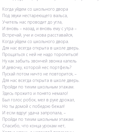
Когда уйдем со школьного двора
Под звуки нестареющего вальса,
Учитель нас проводит до угла,
И вновь – назад, и вновь ему с утра –
Встречай, учи и снова расставайся,
Когда уйдем со школьного двора.
Для нас всегда открыта в школе дверь.
Прощаться с ней не надо торопиться!
Ну как забыть звончей звонка капель
И девочку, которой нес портфель?
Пускай потом ничто не повторится, –
Для нас всегда открыта в школе дверь.
Пройди по тихим школьным этажам.
Здесь прожито и понято немало!
Был голос робок, мел в руке дрожал,
Но ты домой с победою бежал!
И если вдруг удача запропала, –
Пройди по тихим школьным этажам.
Спасибо, что конца урокам нет,