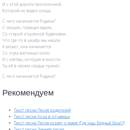
И с этой дороги просёлочной,
Которой не видно конца.
С чего начинается Родина?
С окошек, горящих вдали,
Со старой отцовской будёновки,
Что где-то в шкафу мы нашли.
А может, она начинается
Со стука вагонных колес.
И с клятвы, которую в юности
Ты ей в своем сердце принёс.
С чего начинается Родина?..
Рекомендуем
Текст песни Песня родителей
Текст песни Коза в отчаяньи
Текст песни Песня козлят о маме (Где наш бедный брат?)
Текст песни Зимняя песня