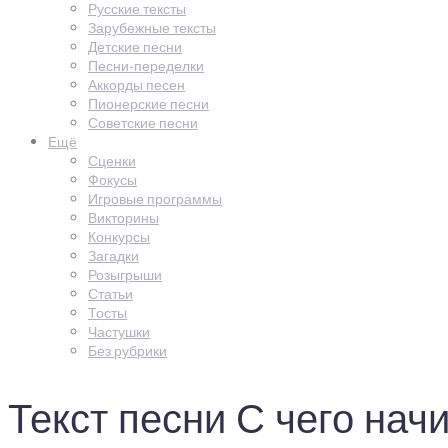
Русские тексты
Зарубежные тексты
Детские песни
Песни-переделки
Аккорды песен
Пионерские песни
Советские песни
Ещё
Сценки
Фокусы
Игровые программы
Викторины
Конкурсы
Загадки
Розыгрыши
Статьи
Тосты
Частушки
Без рубрики
Текст песни С чего нач