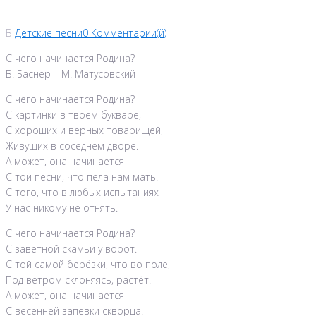
В
Детские песни
0 Комментарии(й)
С чего начинается Родина?
В. Баснер – М. Матусовский
С чего начинается Родина?
С картинки в твоём букваре,
С хороших и верных товарищей,
Живущих в соседнем дворе.
А может, она начинается
С той песни, что пела нам мать.
С того, что в любых испытаниях
У нас никому не отнять.
С чего начинается Родина?
С заветной скамьи у ворот.
С той самой берёзки, что во поле,
Под ветром склоняясь, растёт.
А может, она начинается
С весенней запевки скворца.