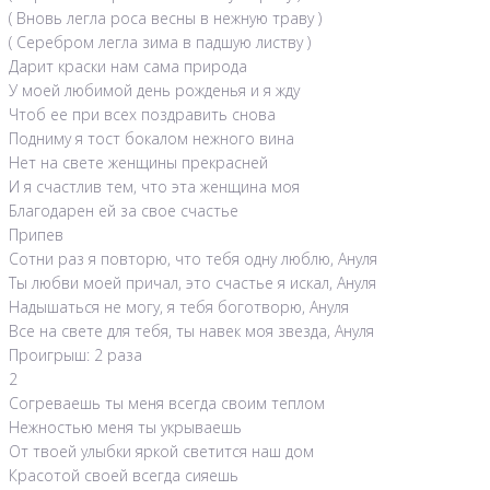
( Вновь легла роса весны в нежную траву )
( Серебром легла зима в падшую листву )
Дарит краски нам сама природа
У моей любимой день рожденья и я жду
Чтоб ее при всех поздравить снова
Подниму я тост бокалом нежного вина
Нет на свете женщины прекрасней
И я счастлив тем, что эта женщина моя
Благодарен ей за свое счастье
Припев
Сотни раз я повторю, что тебя одну люблю, Ануля
Ты любви моей причал, это счастье я искал, Ануля
Надышаться не могу, я тебя боготворю, Ануля
Все на свете для тебя, ты навек моя звезда, Ануля
Проигрыш: 2 раза
2
Согреваешь ты меня всегда своим теплом
Нежностью меня ты укрываешь
От твоей улыбки яркой светится наш дом
Красотой своей всегда сияешь