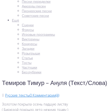
Песни-переделки
Аккорды песен
Пионерские песни
Советские песни
Ещё
Сценки
Фокусы
Игровые программы
Викторины
Конкурсы
Загадки
Розыгрыши
Статьи
Тосты
Частушки
Без рубрики
Темиров Тимур – Ануля (Текст/Слова)
В
Русские тексты
0 Комментарии(й)
Золотом покрыла осень падшую листву
( Бирюзой покрыло лето нежную траву )