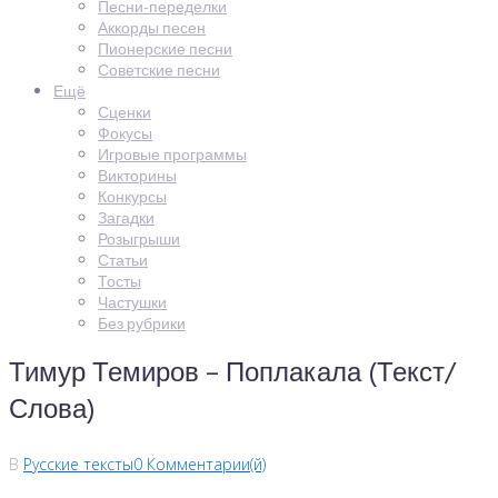
Песни-переделки
Аккорды песен
Пионерские песни
Советские песни
Ещё
Сценки
Фокусы
Игровые программы
Викторины
Конкурсы
Загадки
Розыгрыши
Статьи
Тосты
Частушки
Без рубрики
Тимур Темиров – Поплакала (Текст/
Слова)
В
Русские тексты
0 Комментарии(й)