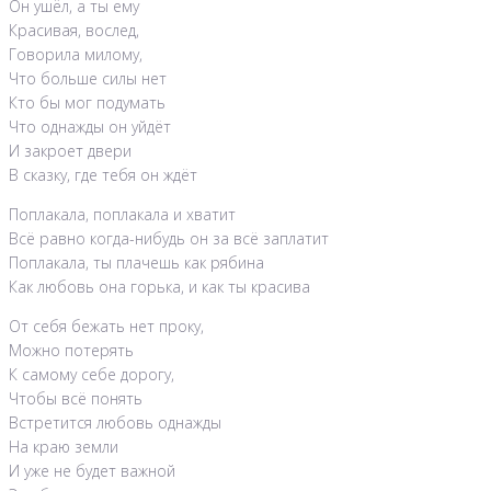
Он ушёл, а ты ему
Красивая, вослед,
Говорила милому,
Что больше силы нет
Кто бы мог подумать
Что однажды он уйдёт
И закроет двери
В сказку, где тебя он ждёт
Поплакала, поплакала и хватит
Всё равно когда-нибудь он за всё заплатит
Поплакала, ты плачешь как рябина
Как любовь она горька, и как ты красива
От себя бежать нет проку,
Можно потерять
К самому себе дорогу,
Чтобы всё понять
Встретится любовь однажды
На краю земли
И уже не будет важной