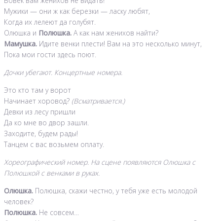
Вовек вам женихов не видать!
Мужики — они ж как березки — ласку любят,
Когда их лелеют да голубят.
Олюшка и
Полюшка.
А как нам женихов найти?
Мамушка.
Идите венки плести! Вам на это несколько минут,
Пока мои гости здесь поют.
Дочки убегают. Концертные номера.
Это кто там у ворот
Начинает хоровод?
(Всматривается.)
Девки из лесу пришли
Да ко мне во двор зашли.
Заходите, будем рады!
Танцем с вас возьмем оплату.
Хореографический номер. На сцене появляются Олюшка с
Полюшкой с венками в руках.
Олюшка.
Полюшка, скажи честно, у тебя уже есть молодой
человек?
Полюшка.
Не совсем…