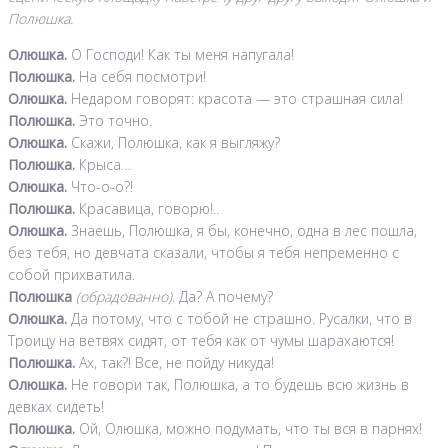
Полюшка.
Олюшка.
О Господи! Как ты меня напугала!
Полюшка.
На себя посмотри!
Олюшка.
Недаром говорят: красота — это страшная сила!
Полюшка.
Это точно.
Олюшка.
Скажи, Полюшка, как я выгляжу?
Полюшка.
Крыса…
Олюшка.
Что-о-о?!
Полюшка.
Красавица, говорю!..
Олюшка.
Знаешь, Полюшка, я бы, конечно, одна в лес пошла,
без тебя, но девчата сказали, чтобы я тебя непременно с
собой прихватила.
Полюшка
(обрадованно)
. Да? А почему?
Олюшка.
Да потому, что с тобой не страшно. Русалки, что в
Троицу на ветвях сидят, от тебя как от чумы шарахаются!
Полюшка.
Ах, так?! Все, не пойду никуда!
Олюшка.
Не говори так, Полюшка, а то будешь всю жизнь в
девках сидеть!
Полюшка.
Ой, Олюшка, можно подумать, что ты вся в парнях!