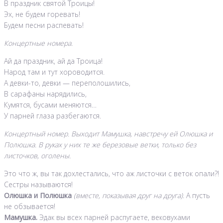
В праздник святой Троицы!
Эх, не будем горевать!
Будем песни распевать!
Концертные номера.
Ай да праздник, ай да Троица!
Народ там и тут хороводится.
А девки-то, девки — переполошились,
В сарафаны нарядились,
Кумятся, бусами меняются…
У парней глаза разбегаются.
Концертный номер. Выходит Мамушка, навстречу ей Олюшка и
Полюшка. В руках у них те же березовые ветки, только без
листочков, оголены.
Это что ж, вы так дохлестались, что аж листочки с веток опали?!
Сестры называются!
Олюшка и Полюшка
(вместе, показывая друг на друга)
. А пусть
не обзывается!
Мамушка.
Эдак вы всех парней распугаете, вековухами