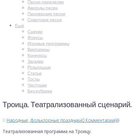
Песни-переделки
Аккорды песен
Пионерские песни
Советские песни
Ещё
Сценки
Фокусы
Игровые программы
Викторины
Конкурсы
Загадки
Розыгрыши
Статьи
Тосты
Частушки
Без рубрики
Троица. Театрализованный сценарий.
В
Народные, фольклорные праздники
0 Комментарии(й)
Театрализованная программа на Троицу.