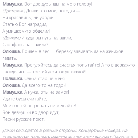
Мамушка.
Вот две дурынды на мою голову!
(Зрителям.)
Дочки это мои, погодки —
Ни красавицы, ни уродки.
Статью Бог наградил,
А умишком-то обделил!
(Дочкам.)
И куда вы путь наладили,
Сарафаны нагладили?
Олюшка.
Пойдем в лес — березку завивать да на женихов
гадать.
Мамушка.
Прогуляйтесь да счастья попытайте! А то в девках-то
засиделись — третий десяток уж каждой!
Полюшка.
Олька старше меня!
Олюшка.
Да всего-то на годок!
Мамушка.
А ну-ка, рты на замок!
Идите бусы считайте,
Мне гостей встречать не мешайте!
Вон девчушки во двор идут,
Песни русские поют.
Дочки расходятся в разные стороны. Концертные номера. На
сценическую площадку навстречу друг другу выходят Олюшка и