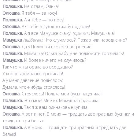
Полюшка.
Не отдам, Олька!
Олюшка.
Я тебя — за косу!
Полюшка.
А я тебе — по носу!
Олюшка.
А я тебе в лукошко жабу подложу!
Полюшка.
А я все Мамушке скажу!
(Кричит.)
Мамушка-а!
Мамушка
(выбегая)
. Что случилось?! Пожар или наводнение?
Олюшка.
Да у Полюшки плохое настроение!
Полюшка.
Мамушка! Олька жабу мне подложить грозилась!
Мамушка.
И более ничего не случилось?
Так что ж ты орала во все дышло?
У коров аж молоко прокисло!
А у меня давление поднялось:
Думала, что-нибудь стряслось!
Олюшка.
Стряслось! Полька мои бусы нацепила!
Полюшка.
Это мои! Мне их Мамушка подарила!
Мамушка.
Так я ж вам одинаковые купила!
Олюшка.
А вот и нет! В моих — тридцать две красных бусинки и
тридцать три белых!
Полюшка.
А в моих — тридцать три красных и тридцать две
белых!