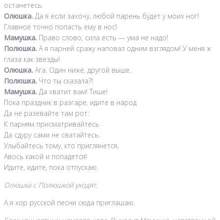
останетесь.
Олюшка.
Да я если захочу, любой парень будет у моих ног!
Главное точно попасть ему в нос!
Мамушка.
Право слово, сила есть — ума не надо!
Полюшка.
А я парней сражу наповал одним взглядом! У меня ж
глаза как звезды!
Олюшка.
Ага. Один ниже, другой выше.
Полюшка.
Что ты сказала?!
Мамушка.
Да хватит вам! Тише!
Пока праздник в разгаре, идите в народ
Да не разевайте там рот:
К парням присматривайтесь
Да сдуру сами не сватайтесь.
Улыбайтесь тому, кто приглянется,
Авось какой и попадется!
Идите, идите, пока отпускаю.
Олюшка с Полюшкой уходят.
А я хор русской песни сюда приглашаю.