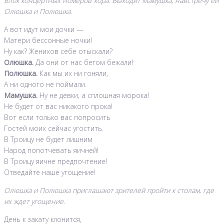
Блок концертных номеров хора. Выходит Мамушка, навстречу ей
Олюшка и Полюшка.
А вот идут мои дочки —
Матери бессонные ночки!
Ну как? Женихов себе отыскали?
Олюшка.
Да они от нас бегом бежали!
Полюшка.
Как мы их ни гоняли,
А ни одного не поймали.
Мамушка.
Ну не девки, а сплошная морока!
Не будет от вас никакого прока!
Вот если только вас попросить
Гостей моих сейчас угостить.
В Троицу не будет лишним
Народ попотчевать яичней!
В Троицу яичне предпочтение!
Отведайте наше угощение!
Олюшка и Полюшка приглашают зрителей пройти к столам, где
их ждет угощение.
День к закату клонится,