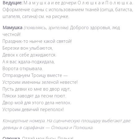
Ведущие:
М а м у ш к а и ее дочери О л ю ш к а и П о л ю ш к а.
Оформление сцены с использованием тканей (ситца, батиста,
штапеля, сатина) см. на рисунке.
Мамушка
(появляясь, зрителям)
. Доброго здоровья, люд
честной!
Праздник-то нынче какой святой!
Березки вон улыбаются,
Девок к себе дожидаются.
А я вас ждала-поджидала,
Ворота открывала.
Отпразднуем Троицy вместе —
Устроим именины зеленой невесте!
Пусть девки ко мне во двор идут,
Пляски заводят да песни поют.
Двор мой для этого дела неплох.
Устроим девичий переполох!
Концертные номера. На сценическую площадку выбегают две
девицы в сарафанах — Олюшка и Полюшка.
Олюшка.
Отдай мои бусы, Полька!