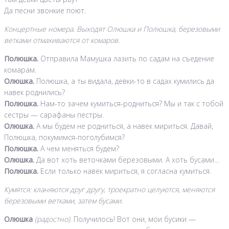
Да песни звонкие поют.
Концертные номера. Выходят Олюшка и Полюшка, березовыми
ветками отмахиваются от комаров.
Полюшка.
Отправила Мамушка лазить по садам на съедение
комарам.
Олюшка.
Полюшка, а ты видала, девки-то в садах кумились да
навек роднились?
Полюшка.
Нам-то зачем кумиться-родниться? Мы и так с тобой
сестры — сарафаны пестры.
Олюшка.
А мы будем не родниться, а навек мириться. Давай,
Полюшка, покумимся-поголубимся?
Полюшка.
А чем меняться будем?
Олюшка.
Да вот хоть веточками березовыми. А хоть бусами…
Полюшка.
Если только навек мириться, я согласна кумиться.
Кумятся: кланяются друг другу, троекратно целуются, меняются
березовыми ветками, затем бусами.
Олюшка
(радостно)
. Получилось! Вот они, мои бусики —