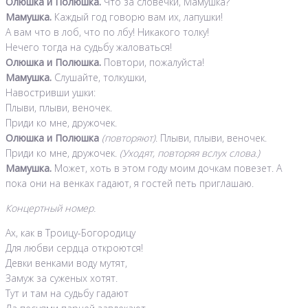
Олюшка и Полюшка.
Что за словечки, Мамушка?
Мамушка.
Каждый год говорю вам их, лапушки!
А вам что в лоб, что по лбу! Никакого толку!
Нечего тогда на судьбу жаловаться!
Олюшка и Полюшка.
Повтори, пожалуйста!
Мамушка.
Слушайте, толкушки,
Навостривши ушки:
Плыви, плыви, веночек.
Приди ко мне, дружочек.
Олюшка и Полюшка
(повторяют)
. Плыви, плыви, веночек.
Приди ко мне, дружочек.
(Уходят, повторяя вслух слова.)
Мамушка.
Может, хоть в этом году моим дочкам повезет. А
пока они на венках гадают, я гостей петь приглашаю.
Концертный номер.
Ах, как в Троицу-Богородицу
Для любви сердца откроются!
Девки венками воду мутят,
Замуж за суженых хотят.
Тут и там на судьбу гадают