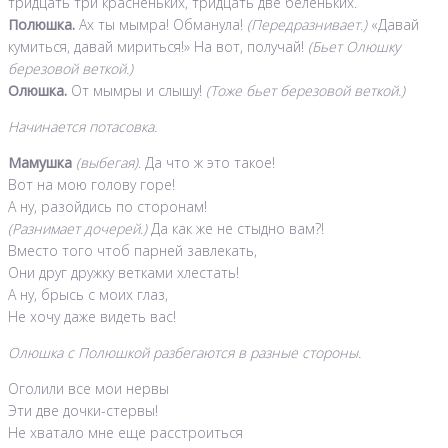
тридцать три красненьких, тридцать две беленьких.
Полюшка.
Ах ты мымра! Обманула!
(Передразнивает.)
«Давай
кумиться, давай мириться!» На вот, получай!
(Бьет Олюшку
березовой веткой.)
Олюшка.
От мымры и слышу!
(Тоже бьет березовой веткой.)
Начинается потасовка.
Мамушка
(выбегая)
. Да что ж это такое!
Вот на мою голову горе!
А ну, разойдись по сторонам!
(Разнимает дочерей.)
Да как же не стыдно вам?!
Вместо того чтоб парней завлекать,
Они друг дружку ветками хлестать!
А ну, брысь с моих глаз,
Не хочу даже видеть вас!
Олюшка с Полюшкой разбегаются в разные стороны.
Оголили все мои нервы
Эти две дочки-стервы!
Не хватало мне еще расстроиться