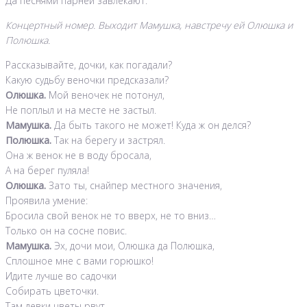
Да песнями парней завлекают.
Концертный номер. Выходит Мамушка, навстречу ей Олюшка и
Полюшка.
Рассказывайте, дочки, как погадали?
Какую судьбу веночки предсказали?
Олюшка.
Мой веночек не потонул,
Не поплыл и на месте не застыл.
Мамушка.
Да быть такого не может! Куда ж он делся?
Полюшка.
Так на берегу и застрял.
Она ж венок не в воду бросала,
А на берег пуляла!
Олюшка.
Зато ты, снайпер местного значения,
Проявила умение:
Бросила свой венок не то вверх, не то вниз…
Только он на сосне повис.
Мамушка.
Эх, дочи мои, Олюшка да Полюшка,
Сплошное мне с вами горюшко!
Идите лучше во садочки
Собирать цветочки.
Там девки цветы рвут