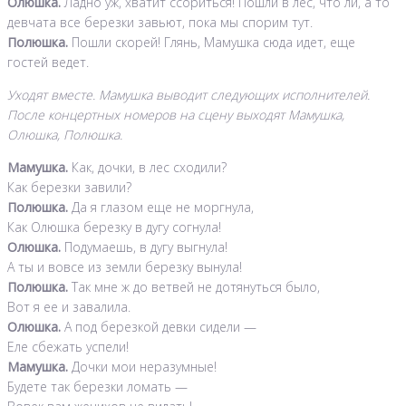
Олюшка.
Ладно уж, хватит ссориться! Пошли в лес, что ли, а то
девчата все березки завьют, пока мы спорим тут.
Полюшка.
Пошли скорей! Глянь, Мамушка сюда идет, еще
гостей ведет.
Уходят вместе. Мамушка выводит следующих исполнителей.
После концертных номеров на сцену выходят Мамушка,
Олюшка, Полюшка.
Мамушка.
Как, дочки, в лес сходили?
Как березки завили?
Полюшка.
Да я глазом еще не моргнула,
Как Олюшка березку в дугу согнула!
Олюшка.
Подумаешь, в дугу выгнула!
А ты и вовсе из земли березку вынула!
Полюшка.
Так мне ж до ветвей не дотянуться было,
Вот я ее и завалила.
Олюшка.
А под березкой девки сидели —
Еле сбежать успели!
Мамушка.
Дочки мои неразумные!
Будете так березки ломать —