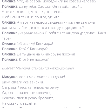
Олюшка.
Что, не совсем молодой или не совсем человек?
Полюшка.
Да ну тебя, Олюшка! Он такой… такой…
У него что плечи, что шея, что лицо…
В общем, я так и не поняла, где что…
Олюшка.
А я вот на первом свидании никому не даю руки
распускать. Поль, и в кого я такая дура уродилась?
Полюшка
(надевая венок)
. В себя ты такая дура уродилась. Как я
тебе?
Олюшка
(обиженно)
. Кикимора!
Полюшка.
Кто? Я Кикимора?!
Олюшка.
Да ты даже на Кикимору не похожа!
Полюшка.
Кто? Я не похожа?!
Вбегает Мамушка, становится между дочками.
Мамушка.
Ах вы мои красавицы-дочки!
Вижу, сплели уже веночки.
Отправляйтесь-ка теперь на речку
Да, сказав заветные словечки,
Веночки свои в речку бросайте,
На суженого гадайте.