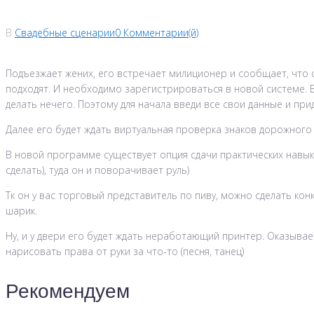
В
Свадебные сценарии
0 Комментарии(й)
Подъезжает жених, его встречает милиционер и сообщает, что с
подходят. И необходимо зарегистрироваться в новой системе. Вз
делать нечего. Поэтому для начала введи все свои данные и пр
Далее его будет ждать виртуальная проверка знаков дорожного
В новой программе существует опция сдачи практических навыков
сделать), туда он и поворачивает руль)
Тк он у вас торговый представитель по пиву, можно сделать конк
шарик.
Ну, и у двери его будет ждать неработающий принтер. Оказыва
нарисовать права от руки за что-то (песня, танец)
Рекомендуем