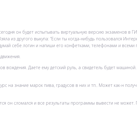
егодня он будет испытывать виртуальную версию экзаменов в ГИБ
яла из другого выкупа: “Если ты когда-нибудь пользовался Интер
идумай себе логин и напиши его конфетками, телефонами и всеми
 движения.
 вождения. Даете ему детский руль, а свидетель будет машиной. 
урс на знание марок пива, градусов в них и тп.. Может как-н полу
ется он сломался и все результаты программы вывести не может