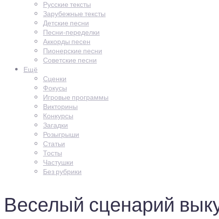
Русские тексты
Зарубежные тексты
Детские песни
Песни-переделки
Аккорды песен
Пионерские песни
Советские песни
Ещё
Сценки
Фокусы
Игровые программы
Викторины
Конкурсы
Загадки
Розыгрыши
Статьи
Тосты
Частушки
Без рубрики
Веселый сценарий выку