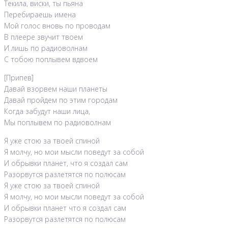
Текила, виски, ты пьяна
Перебираешь имена
Мой голос вновь по проводам
В плеере звучит твоем
И лишь по радиоволнам
С тобою поплывем вдвоем
[Припев]
Давай взорвем наши планеты
Давай пройдем по этим городам
Когда забудут наши лица,
Мы поплывем по радиоволнам
Я уже стою за твоей спиной
Я молчу, но мои мысли поведут за собой
И обрывки планет, что я создал сам
Разорвутся разлетятся по полюсам
Я уже стою за твоей спиной
Я молчу, но мои мысли поведут за собой
И обрывки планет что я создал сам
Разорвутся разлетятся по полюсам