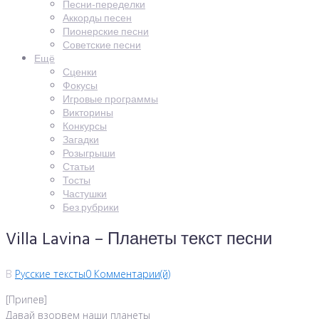
Песни-переделки
Аккорды песен
Пионерские песни
Советские песни
Ещё
Сценки
Фокусы
Игровые программы
Викторины
Конкурсы
Загадки
Розыгрыши
Статьи
Тосты
Частушки
Без рубрики
Villa Lavina – Планеты текст песни
В
Русские тексты
0 Комментарии(й)
[Припев]
Давай взорвем наши планеты