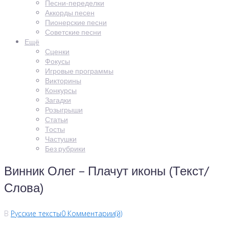
Песни-переделки
Аккорды песен
Пионерские песни
Советские песни
Ещё
Сценки
Фокусы
Игровые программы
Викторины
Конкурсы
Загадки
Розыгрыши
Статьи
Тосты
Частушки
Без рубрики
Винник Олег – Плачут иконы (Текст/
Слова)
В
Русские тексты
0 Комментарии(й)