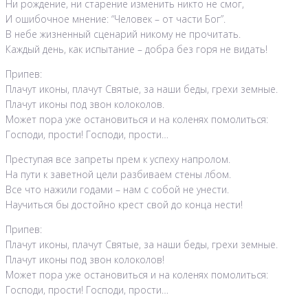
Ни рождение, ни старение изменить никто не смог,
И ошибочное мнение: “Человек – от части Бог”.
В небе жизненный сценарий никому не прочитать.
Каждый день, как испытание – добра без горя не видать!
Припев:
Плачут иконы, плачут Святые, за наши беды, грехи земные.
Плачут иконы под звон колоколов.
Может пора уже остановиться и на коленях помолиться:
Господи, прости! Господи, прости…
Преступая все запреты прем к успеху напролом.
На пути к заветной цели разбиваем стены лбом.
Все что нажили годами – нам с собой не унести.
Научиться бы достойно крест свой до конца нести!
Припев:
Плачут иконы, плачут Святые, за наши беды, грехи земные.
Плачут иконы под звон колоколов!
Может пора уже остановиться и на коленях помолиться:
Господи, прости! Господи, прости…