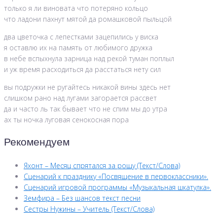
только я ли виновата что потеряно кольцо
что ладони пахнут мятой да ромашковой пыльцой
два цветочка с лепестками зацепились у виска
я оставлю их на память от любимого дружка
в небе вспыхнула зарница над рекой туман поплыл
и уж время расходиться да расстаться нету сил
вы подружки не ругайтесь никакой вины здесь нет
слишком рано над лугами загорается рассвет
да и часто ль так бывает что не спим мы до утра
ах ты ночка луговая сенокосная пора
Рекомендуем
Яхонт – Месяц спрятался за рощу (Текст/Слова)
Сценарий к празднику «Посвящение в первоклассники».
Сценарий игровой программы «Музыкальная шкатулка».
Земфира – Без шансов текст песни
Сестры Нужины – Учитель (Текст/Слова)