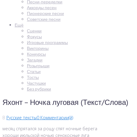
Песни-переделки
Аккорды песен
Пионерские песни
Советские песни
Ещё
Сценки
Фокусы
Игровые программы
Викторины
Конкурсы
Загадки
Розыгрыши
Статьи
Тосты
Частушки
Без рубрики
Яхонт – Ночка луговая (Текст/Слова)
В
Русские тексты
0 Комментарии(й)
месяц спрятался за рощу спят ночные берега
хороши июльской ночью сенокосные луга