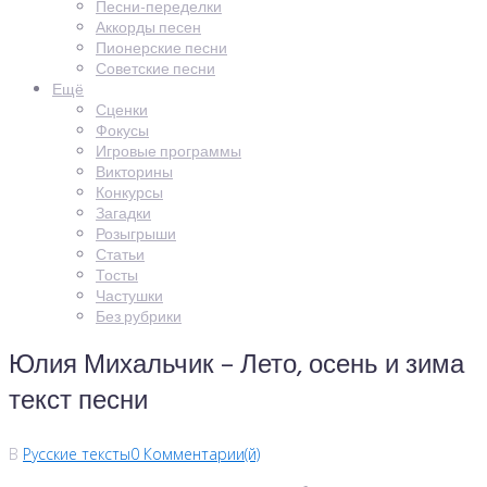
Песни-переделки
Аккорды песен
Пионерские песни
Советские песни
Ещё
Сценки
Фокусы
Игровые программы
Викторины
Конкурсы
Загадки
Розыгрыши
Статьи
Тосты
Частушки
Без рубрики
Юлия Михальчик – Лето, осень и зима
текст песни
В
Русские тексты
0 Комментарии(й)