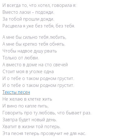
И всегда то, что хотел, говорила я:
Вместо ласки – подожди.
За тобой прошли дожди.
Расцвела я уже без тебя, без тебя.
А мне бы сильно тебя любить,
А мне бы крепко тебя обнять.
Чтобы надвое душу рвать
Только от любви.
А вместо в доме на сто свечей
Стоит моя в уголке одна
И о тебе о таком родном грустит.
И о тебе о таком родном грустит.
Тексты песен
Не желаю в клетке жить
И вино по капле пить,
Говорить про ту любовь, что бывает раз.
Завтра будет новый день.
Хватит в жизни той потерь.
Эта песня теперь прозвучит не для нас.