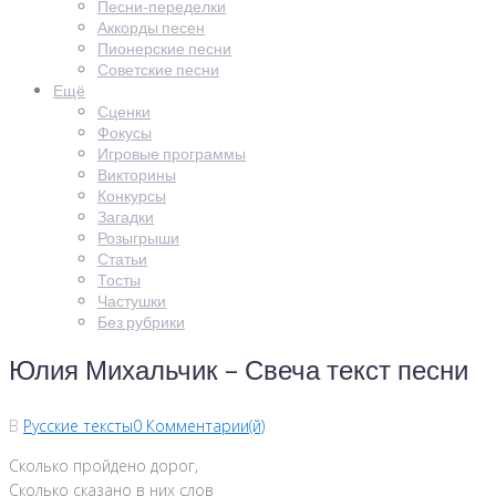
Песни-переделки
Аккорды песен
Пионерские песни
Советские песни
Ещё
Сценки
Фокусы
Игровые программы
Викторины
Конкурсы
Загадки
Розыгрыши
Статьи
Тосты
Частушки
Без рубрики
Юлия Михальчик – Свеча текст песни
В
Русские тексты
0 Комментарии(й)
Сколько пройдено дорог,
Сколько сказано в них слов