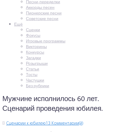
Песни-переделки
Аккорды песен
Пионерские песни
Советские песни
Ещё
Сценки
Фокусы
Игровые программы
Викторины
Конкурсы
Загадки
Розыгрыши
Статьи
Тосты
Частушки
Без рубрики
Мужчине исполнилось 60 лет.
Сценарий проведения юбилея.
В
Сценарии к юбилею
13 Комментарии(й)