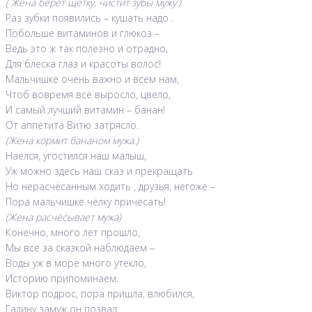
( Жена берёт щётку, чистит зубы мужу.)
Раз зубки появились – кушать надо .
Побольше витаминов и глюкоз –
Ведь это ж так полезно и отрадно,
Для блеска глаз и красоты волос!
Мальчишке очень важно и всем нам,
Чтоб вовремя всё выросло, цвело,
И самый лучший витамин – банан!
От аппетита Витю затрясло.
(Жена кормит бананом мужа.)
Наелся, угостился наш малыш,
Уж можно здесь наш сказ и прекращать
Но нерасчёсанным ходить , друзья, негоже –
Пора мальчишке чёлку причесать!
(Жена расчёсывает мужа)
Конечно, много лет прошло,
Мы все за сказкой наблюдаем –
Воды уж в море много утекло,
Историю припоминаем.
Виктор подрос, пора пришла, влюбился,
Галину замуж он позвал,