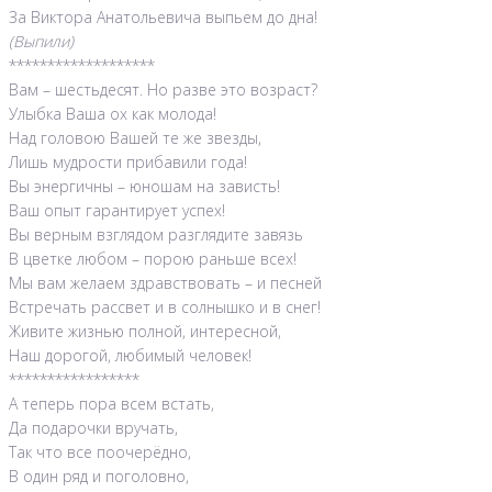
За Виктора Анатольевича выпьем до дна!
(Выпили)
*******************
Вам – шестьдесят. Но разве это возраст?
Улыбка Ваша ох как молода!
Над головою Вашей те же звезды,
Лишь мудрости прибавили года!
Вы энергичны – юношам на зависть!
Ваш опыт гарантирует успех!
Вы верным взглядом разглядите завязь
В цветке любом – порою раньше всех!
Мы вам желаем здравствовать – и песней
Встречать рассвет и в солнышко и в снег!
Живите жизнью полной, интересной,
Наш дорогой, любимый человек!
*****************
А теперь пора всем встать,
Да подарочки вручать,
Так что все поочерёдно,
В один ряд и поголовно,