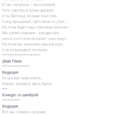
И так случилось – прослезился,
Хоть чувства в кулаке держал!
А ты, Витюша, возьми платочек,
Слезу прощанья с детством то утри –
На этом будет наш спектакль окончен.
Мы слёзки утираем – раз,два,три.
(жена платочком вытирает лицо мужу.)
На этом мы закончим наш рассказ,
А ну-ка выходите на показ…
*********************
Дядя Паша.
***************
Ведущая:
Хочу я вас повеселить,
Значит, конкурсу здесь быть!
***
Конкурс со шваброй
**********
Ведущая:
Вот мы с вами и сыграли,