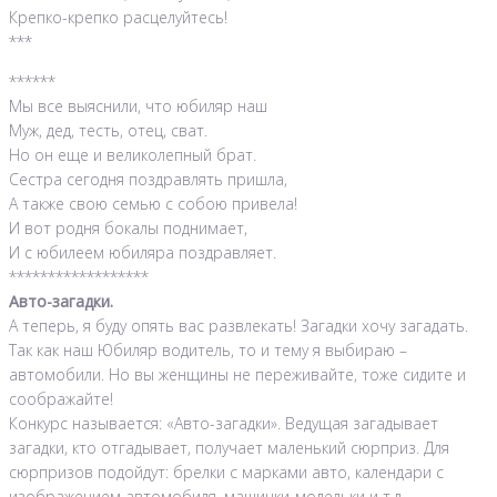
Крепко-крепко расцелуйтесь!
***
******
Мы все выяснили, что юбиляр наш
Муж, дед, тесть, отец, сват.
Но он еще и великолепный брат.
Сестра сегодня поздравлять пришла,
А также свою семью с собою привела!
И вот родня бокалы поднимает,
И с юбилеем юбиляра поздравляет.
******************
Авто-загадки.
А теперь, я буду опять вас развлекать! Загадки хочу загадать.
Так как наш Юбиляр водитель, то и тему я выбираю –
автомобили. Но вы женщины не переживайте, тоже сидите и
соображайте!
Конкурс называется: «Авто-загадки». Ведущая загадывает
загадки, кто отгадывает, получает маленький сюрприз. Для
сюрпризов подойдут: брелки с марками авто, календари с
изображением автомобиля, машинки-модельки и т.д.