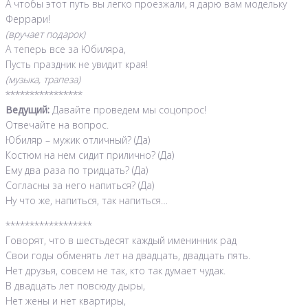
А чтобы этот путь вы легко проезжали, я дарю вам модельку
Феррари!
(вручает подарок)
А теперь все за Юбиляра,
Пусть праздник не увидит края!
(музыка, трапеза)
****************
Ведущий:
Давайте проведем мы соцопрос!
Отвечайте на вопрос.
Юбиляр – мужик отличный? (Да)
Костюм на нем сидит прилично? (Да)
Ему два раза по тридцать? (Да)
Согласны за него напиться? (Да)
Ну что же, напиться, так напиться…
******************
Говорят, что в шестьдесят каждый именинник рад
Свои годы обменять лет на двадцать, двадцать пять.
Нет друзья, совсем не так, кто так думает чудак.
В двадцать лет повсюду дыры,
Нет жены и нет квартиры,