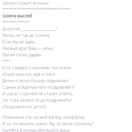
(Демонстрация фильма)
*********************************
Шляпа мыслей
*************
Дорогой ____________________!
Жизнь не так уж сложна,
Если Вы не один,
Первый друг Ваш — жена,
Мы ей слово дадим.
****
Есть у каждого мужчины три этапа:
Юный мальчик, муж и папа.
Дочки и зятья бокалы поднимают,
С днем рожденья папу поздравляют!
И сын в сторонке не станет стоять,
Он тоже желает отца поздравлять!
(Поздравление детей)
Пожеланья эти, на мой взгляд, прекрасны.
И за это выпить нужно. Вы со мной согласны?
Налейте в рюмки хмельного вина,