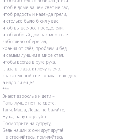
чтобы хотелось возвращаться.
чтоб в доме вашем свет не гас,
чтоб радость и надежда грели,
и столько было б сил у вас,
чтоб вы всё-всё преодолели.
чтоб добрый дом вас много лет
заботливо оберегал,
хранил от слёз, проблем и бед
и самым лучшим в мире стал.
чтобы всегда в руке рука,
глаза в глаза, к плечу плечо.
спасательный свет маяка– ваш дом,
а надо ли ещё?
***
Знают взрослые и дети –
Папы лучше нет на свете!
Таня, Маша, Леша, не балуйте,
Ну-ка, папу поцелуйте!
Посмотрите на супругу,
Ведь нашли ж они друг друга!
Не стесняйтесь, помилуйтесь,