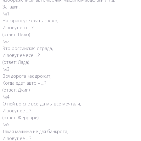
Загадки:
№1
На французе ехать свежо,
И зовут его …?
(ответ: Пежо)
№2
Это российская отрада,
И зовут её все …?
(ответ: Лада)
№3
Вся дорога как дрожит,
Когда едет авто – …?
(ответ: Джип)
№4
О ней во сне всегда мы все мечтали,
И зовут её …?
(ответ: Феррари)
№5
Такая машина не для банкрота,
И зовут её …?