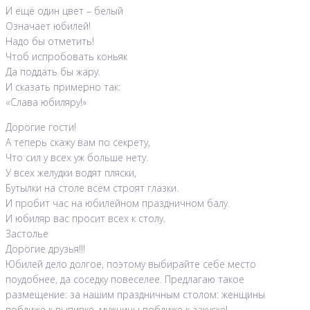
И ещё один цвет – белый
Означает юбилей!
Надо бы отметить!
Чтоб испробовать коньяк
Да поддать бы жару.
И сказать примерно так:
«Слава юбиляру!»
Дорогие гости!
А теперь скажу вам по секрету,
Что сил у всех уж больше нету.
У всех желудки водят пляски,
Бутылки на столе всем строят глазки.
И пробит час на юбилейном праздничном балу.
И юбиляр вас просит всех к столу.
Застолье
Дорогие друзья!!!
Юбилей дело долгое, поэтому выбирайте себе место
поудобнее, да соседку повеселее. Предлагаю такое
размещение: за нашим праздничным столом: женщины
поближе к выпивке, мужчины поближе к закуске!