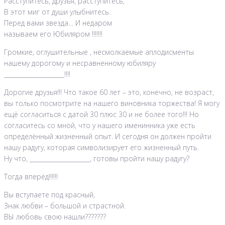
Расступитесь, друзья, расступитесь,
В этот миг от души улыбнитесь.
Перед вами звезда… И недаром
называем его Юбиляром !!!!!!!
Громкие, оглушительные , несмолкаемые аплодисменты
нашему дорогому и несравненному юбиляру
____________________!!!!
Дорогие друзья!!! Что такое 60 лет – это, конечно, не возраст,
вы только посмотрите на нашего виновника торжества! Я могу
ещё согласиться с датой 30 плюс 30 и не более того!!! Но
согласитесь со мной, что у нашего именинника уже есть
определённый жизненный опыт. И сегодня он должен пройти
нашу радугу, которая символизирует его жизненный путь.
Ну что, ____________________, готовы пройти нашу радугу?
Тогда вперёд!!!!!!
Вы вступаете под красный,
Знак любви – большой и страстной.
ВЫ любовь свою нашли???????