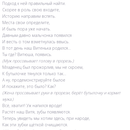
Подход к ней правильный найти.
Скорее в роль свою входите,
Историю направим вспять.
Места свои определите,
И быль пора уже начать.
Давным-давно мальчонка появился
И весть о том взметнулась ввысь.
В тот день наш Витенька родился…
Ты где? Витюша, появись.
(Муж просовывает голову в прорезь.)
Младенец был прожорлив, мы не скроем,
К бутылочке тянулся только так…
А ну, продемонстрируйте былое
И покажите, это было? Как?
(Жена просовывает руки в прорези, берёт бутылочку и кормит
мужа.)
Всё, хватит! Уж напился вроде!
Растёт наш Витя, зубы появляются.
Теперь увидеть мы хотим здесь, при народе,
Как эти зубки щёткой очищаются.