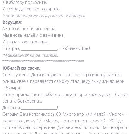
К Юбиляру подходите,
И слова душевные говорите!
(гости по очереди поздравляют Юбиляра)
Ведущая:
А чтоб исполнились слова,
Мы вновь нальём с вами вина,
И сказанное закрепим,
Ещё раз, ____________________, с юбилеем Вас!
(музыкальная пауза, трапеза)
***************************************
Юбилейная свеча.
Свеча у жены. Дети и внуки встают по старшинству один за
одним, свеча передается самому старшему сыну или дочери
юбиляра
затем приглашается юбиляр и звучит красивая музыка. Лунная
соната Бетховена…
Дорогой ____________________!
Сегодня Вам исполнилось 60. Много это или мало? «Много», –
скажет тот, кому 17. «Мало», – ответит тот, кому 70 – 80. Где
истина? А она посередине. Для вековой истории Ваш возраст-
это мгновенье. Для человеческой жизни – большая половина.