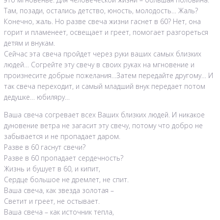
Там, позади, остались детство, юность, молодость… Жаль?
Конечно, жаль. Но разве свеча жизни гаснет в 60? Нет, она
горит и пламенеет, освещает и греет, помогает разгореться
детям и внукам.
Сейчас эта свеча пройдет через руки ваших самых близких
людей… Согрейте эту свечу в своих руках на мгновение и
произнесите добрые пожелания…Затем передайте другому… И
так свеча переходит, и самый младший внук передает потом
дедушке… юбиляру…
Ваша свеча согревает всех Ваших близких людей. И никакое
дуновение ветра не загасит эту свечу, потому что добро не
забывается и не пропадает даром.
Разве в 60 гаснут свечи?
Разве в 60 пропадает сердечность?
Жизнь и бушует в 60, и кипит,
Сердце большое не дремлет, не спит.
Ваша свеча, как звезда золотая –
Светит и греет, не остывает.
Ваша свеча – как источник тепла,