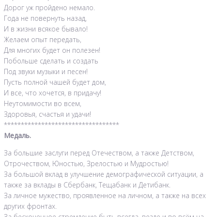
Дорог уж пройдено немало.
Года не повернуть назад,
И в жизни всякое бывало!
Желаем опыт передать,
Для многих будет он полезен!
Побольше сделать и создать
Под звуки музыки и песен!
Пусть полной чашей будет дом,
И все, что хочется, в придачу!
Неутомимости во всем,
Здоровья, счастья и удачи!
**********************************
Медаль.
За большие заслуги перед Отечеством, а также Детством,
Отрочеством, Юностью, Зрелостью и Мудростью!
За большой вклад в улучшение демографической ситуации, а
также за вклады в Сбербанк, Тещабанк и Детибанк.
За личное мужество, проявленное на личном, а также на всех
других фронтах.
За бесконечное стремление быть всегда, везде и во всём на