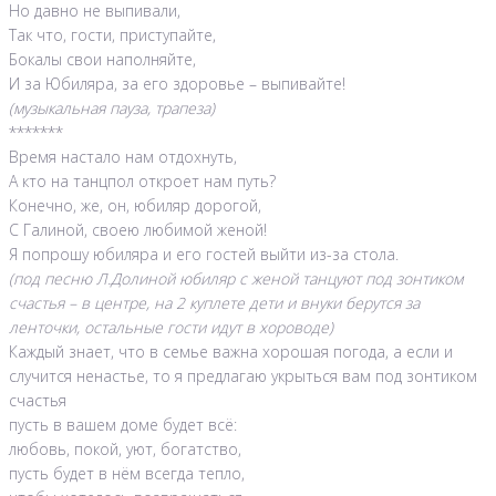
Но давно не выпивали,
Так что, гости, приступайте,
Бокалы свои наполняйте,
И за Юбиляра, за его здоровье – выпивайте!
(музыкальная пауза, трапеза)
*******
Время настало нам отдохнуть,
А кто на танцпол откроет нам путь?
Конечно, же, он, юбиляр дорогой,
С Галиной, своею любимой женой!
Я попрошу юбиляра и его гостей выйти из-за стола.
(под песню Л.Долиной юбиляр с женой танцуют под зонтиком
счастья – в центре, на 2 куплете дети и внуки берутся за
ленточки, остальные гости идут в хороводе)
Каждый знает, что в семье важна хорошая погода, а если и
случится ненастье, то я предлагаю укрыться вам под зонтиком
счастья
пусть в вашем доме будет всё:
любовь, покой, уют, богатство,
пусть будет в нём всегда тепло,