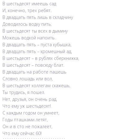
В шестьдесят имеешь сад
И, конечно, трех ребят.
В двадцать пять лишь в складчину
Доводилось водку пить.
В шестьдесят ты всех в дымину
Можешь водкой напоить.
В двадцать пять – пуста кубышка,
В двадцать пять – кромешный ад,
В шестьдесят – в рублях сберкнижка,
В шестьдесят – повсюду блат.
В двадцать на работе пашешь
Словно лошадь или вол,
В шестьдесят коллегам скажешь,
Ты трудись, я пошел.
Нет, друзья, он очень рад,
Что ему уж шестьдесят!
С каждым годом он умнеет,
Годы пташками летят,
Он и в сто не пожалеет,
Что ему сейчас 60!