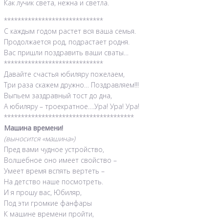
Как лучик света, нежна и светла.
*****************************
С каждым годом растет вся ваша семья.
Продолжается род, подрастает родня.
Вас пришли поздравить ваши сваты…
*****************************
Давайте счастья юбиляру пожелаем,
Три раза скажем дружно… Поздравляем!!!
Выпьем заздравный тост до дна,
А юбиляру – троекратное….Ура! Ура! Ура!
**************************************
Машина времени!
(выносится «машина»)
Пред вами чудное устройство,
Волшебное оно имеет свойство –
Умеет время вспять вертеть –
На детство наше посмотреть.
И я прошу вас, Юбиляр,
Под эти громкие фанфары
К машине времени пройти,