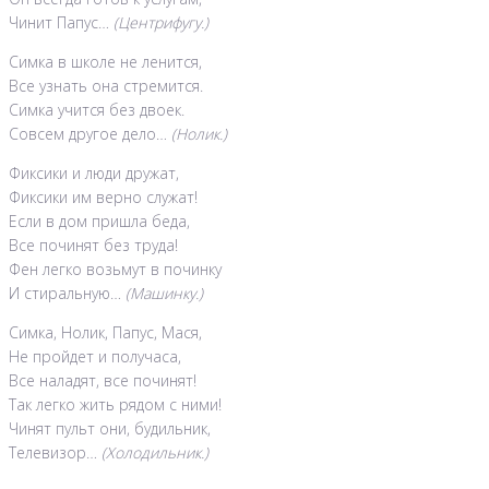
Чинит Папус…
(Центрифугу.)
Симка в школе не ленится,
Все узнать она стремится.
Симка учится без двоек.
Совсем другое дело…
(Нолик.)
Фиксики и люди дружат,
Фиксики им верно служат!
Если в дом пришла беда,
Все починят без труда!
Фен легко возьмут в починку
И стиральную…
(Машинку.)
Симка, Нолик, Папус, Мася,
Не пройдет и получаса,
Все наладят, все починят!
Так легко жить рядом с ними!
Чинят пульт они, будильник,
Телевизор…
(Холодильник.)