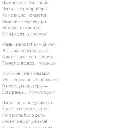
Человечки очень споро
Чинят электроприборы!
Их не видно, не смотри,
Ведь они живут внутри.
Нету места мистике,
Если рядом…
(Фиксики.)
Мальчика зовут Дим Димыч,
Это факт неоспоримый!
В доме также есть собачка.
Гоняет фиксиков…
(Кусачка.)
Фиксиков девиз нам мил:
«Нашел, все понял, починил!»
В помощи новаторы —
Есть ранцы…
(Помогаторы.)
Папус часто представляет,
Как он в космосе летает.
Но ракета, было дело,
Без него вдруг улетела!
Он всегда готов к услугам,