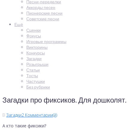
Песни-переделки
Аккорды песен
Пионерские песни
Советские песни
Ещё
Сценки
Фокусы
Игровые программы
Викторины
Конкурсы
Загадки
Розыгрыши
Статьи
Тосты
Частушки
Без рубрики
Загадки про фиксиков. Для дошколят.
В
Загадки
2 Комментарии(й)
А кто такие фиксики?