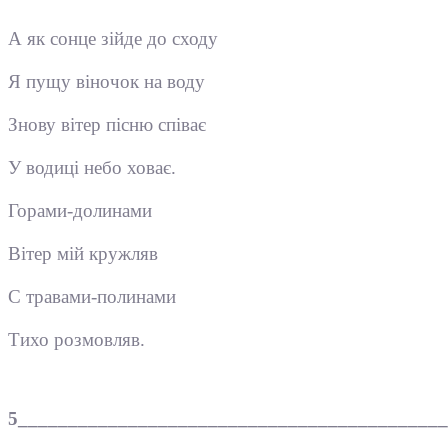
А як сонце зійде до сходу
Я пущу віночок на воду
Знову вітер пісню співає
У водиці небо ховає.
Горами-долинами
Вітер мій кружляв
С травами-полинами
Тихо розмовляв.
5___________________________________________