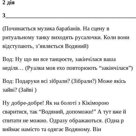
2 дія
3___________________________________________
(Починається музика барабанів. На сцену в
ритуальному танку виходять русалочки. Коли вони
відступають, з’являється Водяний)
Вод: Ну що ви все танцюєте, закінчілася ваша
неділя… (Руалки мов ехо повторюють “закінчілася”)
Вод: Подаруки всі зібрали? (Зібрали?) Може якісь
зайві? (Зайві )
Ну добре-добре! Як на болоті з Кікіморою
сваритися, так “Водяний, допоможи!” А тут вже й
спитати не можно. Одразу ображаються. (Одна р
виймає намісто та одягає Водяному. Він