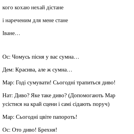
кого кохаю нехай дістане
і нареченим для мене стане
Іване…
Ос: Чомусь пісня у вас сумна…
Дем: Красива, але ж сумна…
Мар: Годі сумувати! Сьогодні трапиться диво!
Нат: Диво? Яке таке диво? (Допомогають Мар
усістися на край сцени і самі сідають поруч)
Мар: Сьогодні цвіте папороть!
Ос: Ото диво! Брехня!