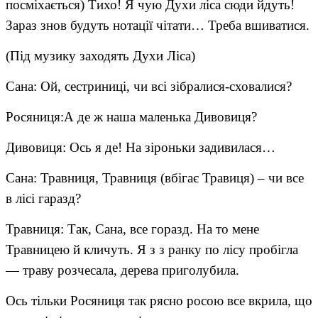
посміхається) Тихо! Я чую Духи ліса сюди йдуть!
Зараз знов будуть нотації чітати… Треба вшиватися.
(Під музику заходять Духи Ліса)
Сана: Ой, сестриниці, чи всі зібралися-сховалися?
Росяниця:А де ж наша маленька Дивовиця?
Дивовиця: Ось я де! На зіроньки задивилася…
Сана: Травниця, Травниця (вбігає Травиця) – чи все
в лісі гаразд?
Травниця: Так, Сана, все горазд. На то мене
Травницею й кличуть. Я з з ранку по лісу пробігла
— траву розчесала, дерева приголубила.
Ось тільки Росяниця так рясно росою все вкрила, що