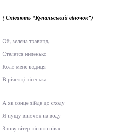
( Співають “Купальський віночок”)
Ой, зелена травиця,
Стелется низенько
Коло мене водиця
В річенці пісенька.
А як сонце зійде до сходу
Я пущу віночок на воду
Знову вітер пісню співає