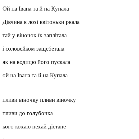
Ой на Івана та й на Купала
Дівчина в лозі квітоньки рвала
тай у віночок їх заплітала
і соловейком защебетала
як на водицю його пускала
ой на Івана та й на Купала
пливи віночку пливи віночку
пливи до голубочка
кого кохаю нехай дістане