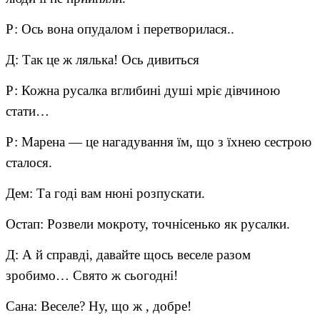
Р: Ось вона опудалом і перетворилася..
Д: Так це ж лялька! Ось дивиться
Р: Кожна русалка вглибині душі мріє дівчиною
стати…
Р: Марена — це нагадування їм, що з їхнею сестрою
сталося.
Дем: Та годі вам нюні розпускати.
Остап: Розвели мокроту, точнісенько як русалки.
Д: А й справді, давайте щось веселе разом
зробимо… Свято ж сьогодні!
Сана: Веселе? Ну, що ж , добре!