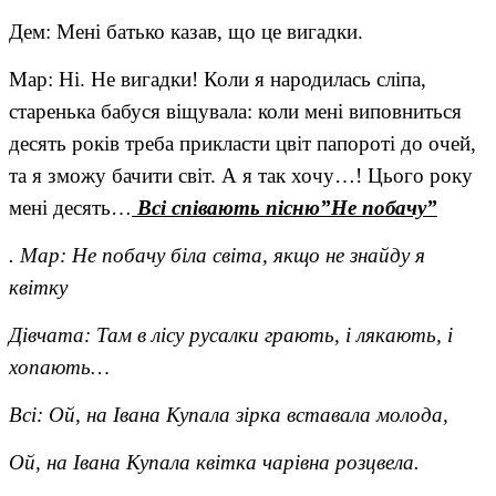
Дем: Мені батько казав, що це вигадки.
Мар: Ні. Не вигадки! Коли я народилась сліпа,
старенька бабуся віщувала: коли мені виповниться
десять років треба прикласти цвіт папороті до очей,
та я зможу бачити світ. А я так хочу…! Цього року
мені десять…
Всі співають пісню”Не побачу”
. Мар: Не побачу біла світа, якщо не знайду я
квітку
Дівчата: Там в лісу русалки грають, і лякають, і
хопають…
Всі: Ой, на Івана Купала зірка вставала молода,
Ой, на Івана Купала квітка чарівна розцвела.