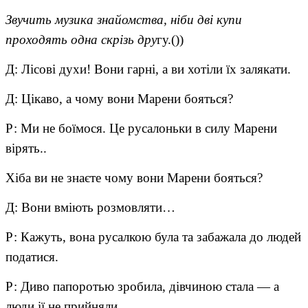
Звучить музика знайомства, ніби дві купи
проходять одна скрізь дру
гу.())
Д: Лісові духи! Вони гарні, а ви хотіли їх залякати.
Д: Цікаво, а чому вони Марени бояться?
Р: Ми не боїмося. Це русалоньки в силу Марени
вірять..
Хіба ви не знаєте чому вони Марени бояться?
Д: Вони вміють розмовляти…
Р: Кажуть, вона русалкою була та забажала до людей
податися.
Р: Диво папоротью зробила, дівчиною стала — а
люди ії не прийняли.