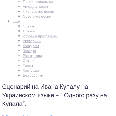
Песни-переделки
Аккорды песен
Пионерские песни
Советские песни
Ещё
Сценки
Фокусы
Игровые программы
Викторины
Конкурсы
Загадки
Розыгрыши
Статьи
Тосты
Частушки
Без рубрики
Сценарий на Ивана Купалу на
Украинском языке – ” Одного разу на
Купала”.