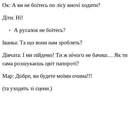
Ок: А ви не боітесь по лісу вночі ходити?
Діти: Ні!
А русалок не боїтесь?
Іванка: Та що вони нам зроблять?
Дівчата: І ми пійдемо! Ти ж нічого не бачиш… Як ти
сама розшукаєшь цвіт папороті?
Мар: Добре, ви будете моїми очима!!!
(та уходять зі сцени.)