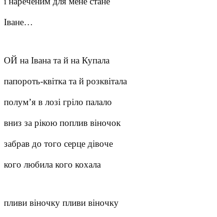
і нареченим для мене стане
Іване…
ОЙ на Івана та й на Купала
папороть-квітка та й розквітала
полум’я в лозі гріло палало
вниз за рікою поплив віночок
забрав до того серце дівоче
кого любила кого кохала
пливи віночку пливи віночку