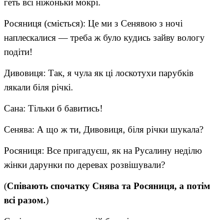
геть всі ніжоньки мокрі.
Росяниця (сміється): Це ми з Сенявою з ночі
наплескалися — треба ж було кудись зайву вологу
подіти!
Дивовиця: Так, я чула як ці лоскотухи парубків
лякали біля річкі.
Сана: Тільки б бавитись!
Сенява: А що ж ти, Дивовиця, біля річки шукала?
Росяниця: Все пригадуєш, як на Русалину неділю
жінки дарунки по деревах розвішували?
(
Співають спочатку Снява та Росяниця, а потім
всі разом.
)