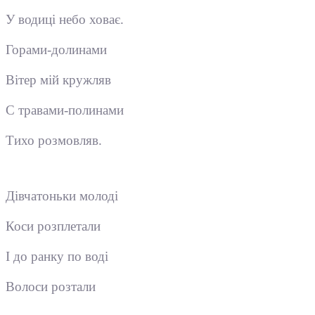
У водиці небо ховає.
Горами-долинами
Вітер мій кружляв
С травами-полинами
Тихо розмовляв.
Дівчатоньки молоді
Коси розплетали
І до ранку по воді
Волоси розтали