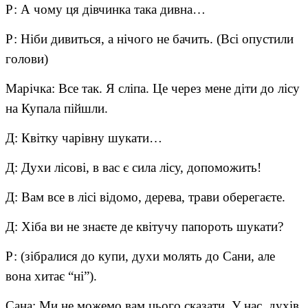
Р: А чому ця дівчинка така дивна…
Р: Ніби дивиться, а нічого не бачить. (Всі опустили
голови)
Марічка: Все так. Я сліпа. Це через мене діти до лісу
на Купала пійшли.
Д: Квітку чарівну шукати…
Д: Духи лісові, в вас є сила лісу, допоможить!
Д: Вам все в лісі відомо, дерева, трави оберегаєте.
Д: Хіба ви не знаєте де квітучу папороть шукати?
Р: (зібралися до купи, духи молять до Сани, але
вона хитає “ні”).
Сана: Ми не можемо вам цього сказати. У нас, духів,