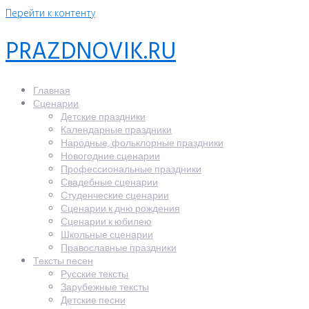
Перейти к контенту
PRAZDNOVIK.RU
Главная
Сценарии
Детские праздники
Календарные праздники
Народные, фольклорные праздники
Новогодние сценарии
Профессиональные праздники
Свадебные сценарии
Студенческие сценарии
Сценарии к дню рождения
Сценарии к юбилею
Школьные сценарии
Православные праздники
Тексты песен
Русские тексты
Зарубежные тексты
Детские песни