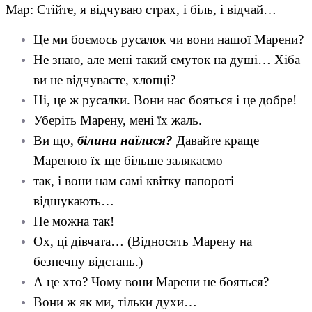
Мар: Стійте, я відчуваю страх, і біль, і відчай…
Це ми боємось русалок чи вони нашої Марени?
Не знаю, але мені такий смуток на душі… Хіба
ви не відчуваєте, хлопці?
Ні, це ж русалки. Вони нас бояться і це добре!
Уберіть Марену, мені їх жаль.
Ви що,
білини наїлися?
Давайте краще
Мареною їх ще більше залякаємо
так, і вони нам самі квітку папороті
відшукають…
Не можна так!
Ох, ці дівчата… (Відносять Марену на
безпечну відстань.)
А це хто? Чому вони Марени не бояться?
Вони ж як ми, тільки духи…