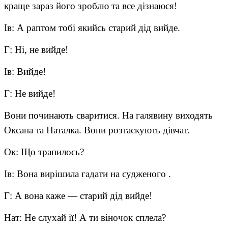
краще зараз його зроблю та все дізнаюся!
Ів: А раптом тобі якийсь старий дід вийде.
Г: Ні, не вийде!
Ів: Вийде!
Г: Не вийде!
Вони починають сваритися. На галявину виходять
Оксана та Наталка. Вони розтаскують дівчат.
Ок: Що трапилось?
Ів: Вона вирішила гадати на судженого .
Г: А вона каже — старий дід вийде!
Нат: Не слухай ії! А ти віночок сплела?