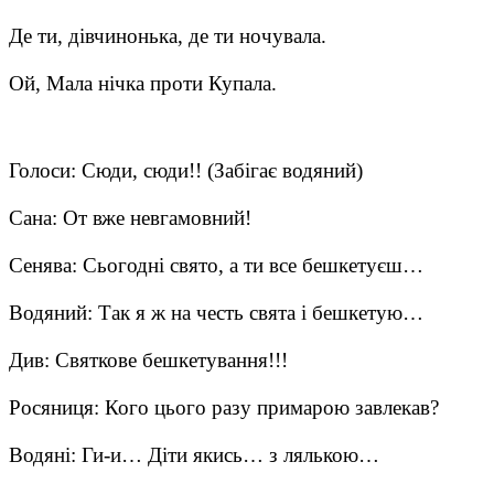
Де ти, дівчинонька, де ти ночувала.
Ой, Мала нічка проти Купала.
Голоси: Сюди, сюди!! (Забігає водяний)
Сана: От вже невгамовний!
Сенява: Сьогодні свято, а ти все бешкетуєш…
Водяний: Так я ж на честь свята і бешкетую…
Див: Святкове бешкетування!!!
Росяниця: Кого цього разу примарою завлекав?
Водяні: Ги-и… Діти якись… з лялькою…