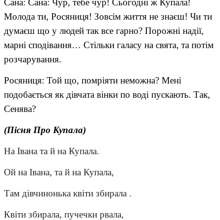
Сана: Сана: Чур, тебе чур! Сьогодні ж Купала!
Молода ти, Росяниця! Зовсім життя не знаєш! Чи ти
думаєш що у людей так все гарно? Порожні надії,
марні сподівання… Стільки галасу на свята, та потім
розчарування.
Росяниця: Той що, помріяти неможна? Мені
подобається як дівчата вінки по воді пускають. Так,
Сенява?
(Пісня Про Купала)
На Івана та й на Купала.
Ой на Івана, та й на Купала,
Там дівчинонька квіти збирала .
Квіти збирала, пучечки рвала,