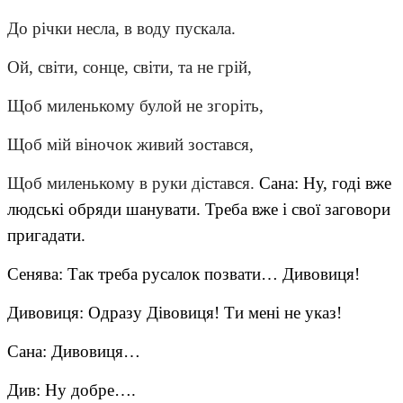
До річки несла, в воду пускала.
Ой, світи, сонце, світи, та не грій,
Щоб миленькому булой не згоріть,
Щоб мій віночок живий зостався,
Щоб миленькому в руки дістався.
Сана: Ну, годі вже
людські обряди шанувати. Треба вже і свої заговори
пригадати.
Сенява: Так треба русалок позвати… Дивовиця!
Дивовиця: Одразу Дівовиця! Ти мені не указ!
Сана: Дивовиця…
Див: Ну добре….