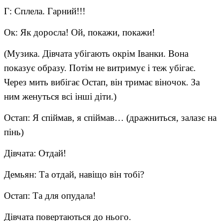
Г: Сплела. Гарний!!!
Ок: Як доросла! Ой, покажи, покажи!
(Музика. Дівчата убігають окрім Іванки. Вона
показує образу. Потім не витримує і теж убігає.
Через мить вибігає Остап, він тримає віночок. За
ним женуться всі інші діти.)
Остап: Я спіймав, я спіймав… (дражниться, залазє на
пінь)
Дівчата: Отдай!
Демьян: Та отдай, навіщо він тобі?
Остап: Та для опудала!
Дівчата повертаються до нього.