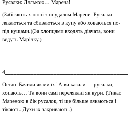
Русалки: Лялькою… Марена!
(Забігають хлопці з опудалом Марени. Русалки
лякаються та сбиваються в купу або ховаються по-
під кущами.)(За хлопцями входять дівчата, вони
ведуть Марічку.)
4___________________________________________
Остап: Бачили як ми їх! А ви казали — русалки,
хопають… Та вони самі перелякані як кури. (Тикає
Мареною в бік русалок, ті ще більше лякаються і
тікають. Духи їх закривають.)