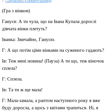
В
Сценарии
0 Комментарии(й)
(Гра з вінком)
Гануся: А ти чула, що на Івана Купала дорослі
дівчата вінки плетуть?
Іванка: Звичайно, Ганусю.
Г: А що потім ціми вінками на суженого гадають?
Ів: Теж мені новина! (Пауза) А ти що, теж віночок
сплела?
Г: Сплела.
Ів: Та ти ж ще мала!
Г: Мала-замала, а раптом наступного року я вже
буду доросла, а щось з квітами трапиться. Ні, я