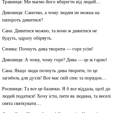
Травниця: Ми маємо його вберегти від людей…
Дивовиця: Саночко, а чому людям не можна на
папороть дивитися?
Сана: Дивитися можно, та вони ж дивитися не
будуть, одразу обірвуть.
Сенява: Почнуть дива творити — горе усім!
Дивовиця: А чому, чому горе? Дива — це ж гарно!
Сана: Якщо люди почнуть дива творити, то це
загибель для духів! Все має свій сенс та порядок…
Росяниця: Та все це балачки. Я б все віддала, щоб до
людей податися! Хочу істи, пити як людина, та веселі
свята святкувати…