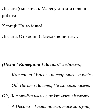
Дівчата (сміючись): Марену дівчата повинні
робити…
Хлопці: Ну то й що!
Дівчата: От хлопці! Завжди вони так…
(
Пісня “Катерина і Василь” з вінком.)
Катерина і Василь посварились за кісіль
Ой, Василю-Василю, Не їж мого кіселю
Ой, Василю-Василечку, не їж мого кіселечку.
А Оксана і Тиміш посварились за куліш,