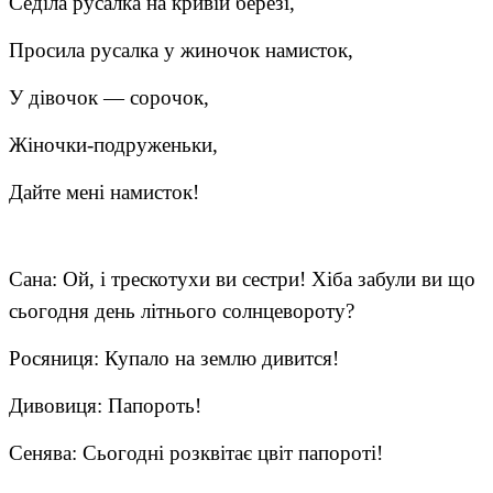
Седіла русалка на кривій березі,
Просила русалка у жиночок намисток,
У дівочок — сорочок,
Жіночки-подруженьки,
Дайте мені намисток!
Сана: Ой, і трескотухи ви сестри! Хіба забули ви що
сьогодня день літнього солнцевороту?
Росяниця: Купало на землю дивится!
Дивовиця: Папороть!
Сенява: Сьогодні розквітає цвіт папороті!