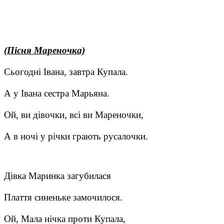
(Пісня Мареночка)
Сьогодні Івана, завтра Купала.
А у Івана сестра Марьяна.
Ой, ви дівочки, всі ви Мареночки,
А в ночі у річки грають русалочки.
Дівка Маринка загубилася
Плаття синеньке замочилося.
Ой, Мала нічка проти Купала,